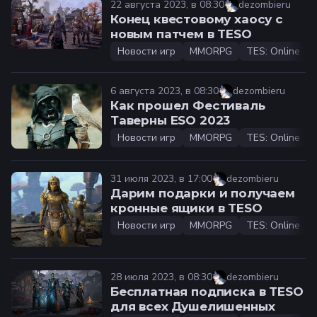
22 августа 2023, в 08:30
dezombieru
Конец квестовому хаосу с
новым патчем в TESO
Новости игр
MMORPG
TES: Online
6 августа 2023, в 08:30
dezombieru
Как прошел Фестиваль
Таверны ESO 2023
Новости игр
MMORPG
TES: Online
31 июля 2023, в 17:00
dezombieru
Дарим подарки и получаем
кронные ящики в TESO
Новости игр
MMORPG
TES: Online
28 июля 2023, в 08:30
dezombieru
Бесплатная подписка в TESO
для всех Душелишенных