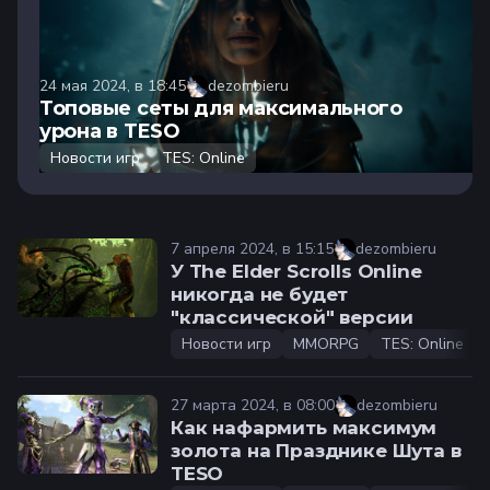
24 мая 2024, в 18:45
dezombieru
Топовые сеты для максимального
урона в TESO
Новости игр
TES: Online
7 апреля 2024, в 15:15
dezombieru
У The Elder Scrolls Online
никогда не будет
"классической" версии
Новости игр
MMORPG
TES: Online
27 марта 2024, в 08:00
dezombieru
Как нафармить максимум
золота на Празднике Шута в
TESO