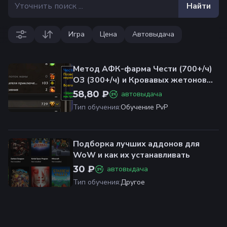
Найти
Игра
Цена
Автовыдача
Метод АФК-фарма Чести (700+/ч)
ОЗ (300+/ч) и Кровавых жетонов
(300+/ч) без БГ/Арены и PvP
58,80 ₽
автовыдача
Тип обучения
:
Обучение PvP
Подборка лучших аддонов для
WoW и как их устанавливать
30 ₽
автовыдача
Тип обучения
:
Другое