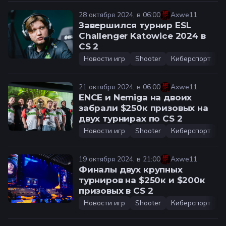
28 октября 2024, в 06:00
Axwe11
Завершился турнир ESL
Challenger Katowice 2024 в
CS 2
Новости игр
Shooter
Киберспорт
C
21 октября 2024, в 06:00
Axwe11
ENCE и Nemiga на двоих
забрали $250к призовых на
двух турнирах по CS 2
Новости игр
Shooter
Киберспорт
C
19 октября 2024, в 21:00
Axwe11
Финалы двух крупных
турниров на $250к и $200к
призовых в CS 2
Новости игр
Shooter
Киберспорт
C