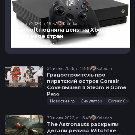
2 августа 2026, в 19:57
Kaledan
Microsoft подняла цены на Xbox Series
S и X в ряде стран
Новости игр
Xbox
31 июля 2026, в 18:35
Kaledan
Градостроитель про
пиратский остров Corsair
Cove вышел в Steam и Game
Pass
Новости игр
Симулятор
Corsair Cove
30 июля 2026, в 18:45
Kaledan
The Astronauts раскрыли
детали релиза Witchfire