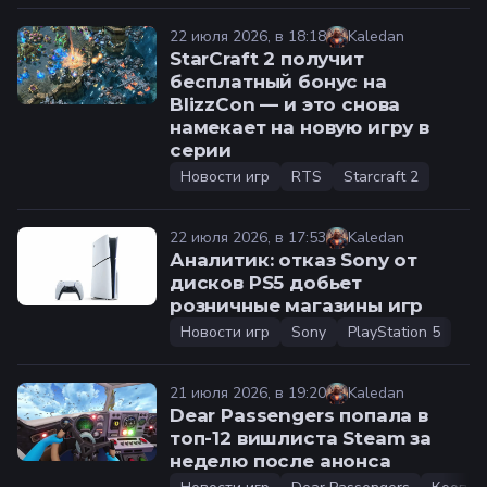
22 июля 2026, в 18:18
Kaledan
StarCraft 2 получит
бесплатный бонус на
BlizzCon — и это снова
намекает на новую игру в
серии
Новости игр
RTS
Starcraft 2
22 июля 2026, в 17:53
Kaledan
Аналитик: отказ Sony от
дисков PS5 добьет
розничные магазины игр
Новости игр
Sony
PlayStation 5
21 июля 2026, в 19:20
Kaledan
Dear Passengers попала в
топ-12 вишлиста Steam за
неделю после анонса