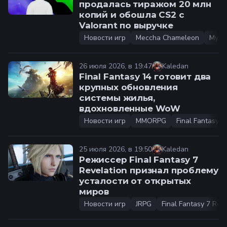
продалась тиражом 20 млн
копий и обошла CS2 с
Valorant по выручке
Новости игр
Meccha Chameleon
Муль
26 июля 2026, в 19:47
Kaledan
Final Fantasy 14 готовит два
крупных обновления
системы жилья,
вдохновленные WoW
Новости игр
MMORPG
Final Fantasy 1
25 июля 2026, в 19:50
Kaledan
Режиссер Final Fantasy 7
Revelation признал проблему
усталости от открытых
миров
Новости игр
JRPG
Final Fantasy 7 Rev