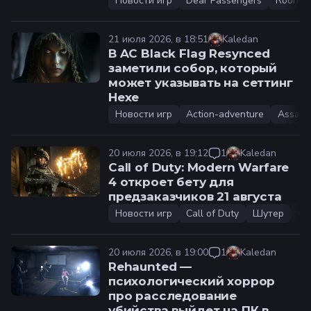
Новости игр
Dear Passengers
Коопер
21 июля 2026, в 18:51
Kaledan
В AC Black Flag Resynced
заметили собор, который
может указывать на сеттинг
Hexe
Новости игр
Action-adventure
Assassi
20 июля 2026, в 19:12
1
Kaledan
Call of Duty: Modern Warfare
4 откроет бету для
предзаказчиков 21 августа
Новости игр
Call of Duty
Шутер
Ca
20 июля 2026, в 19:00
1
Kaledan
Rehaunted —
психологический хоррор
про расследование
убийства выйдет на ПК в