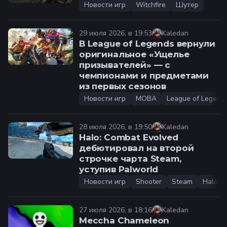
Новости игр
Witchfire
Шутер
29 июля 2026, в 19:53
Kaledan
В League of Legends вернули
оригинальное «Ущелье
призывателей» — с
чемпионами и предметами
из первых сезонов
Новости игр
MOBA
League of Legend
28 июля 2026, в 19:50
Kaledan
Halo: Combat Evolved
дебютировал на второй
строчке чарта Steam,
уступив Palworld
Новости игр
Shooter
Steam
Halo: 
27 июля 2026, в 18:16
Kaledan
Meccha Chameleon