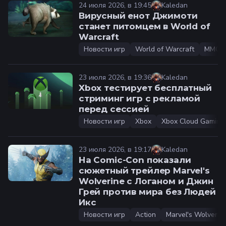
24 июля 2026, в 19:45
Kaledan
Вирусный енот Джимоти
станет питомцем в World of
Warcraft
Новости игр
World of Warcraft
MMOR
23 июля 2026, в 19:36
Kaledan
Xbox тестирует бесплатный
стриминг игр с рекламой
перед сессией
Новости игр
Xbox
Xbox Cloud Gaming
23 июля 2026, в 19:17
Kaledan
На Comic-Con показали
сюжетный трейлер Marvel's
Wolverine с Логаном и Джин
Грей против мира без Людей
Икс
Новости игр
Action
Marvel's Wolverin