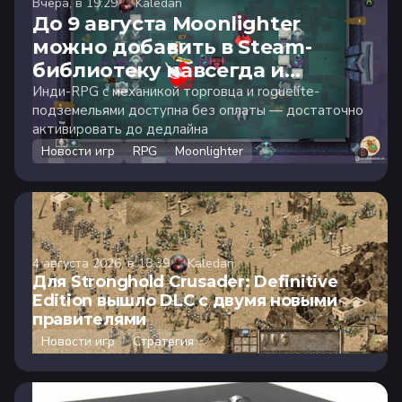
Вчера, в 19:29
Kaledan
До 9 августа Moonlighter
можно добавить в Steam-
библиотеку навсегда и
бесплатно
Инди-RPG с механикой торговца и roguelite-
подземельями доступна без оплаты — достаточно
активировать до дедлайна
Новости игр
RPG
Moonlighter
4 августа 2026, в 18:39
Kaledan
Для Stronghold Crusader: Definitive
Edition вышло DLC с двумя новыми
правителями
Новости игр
Стратегия