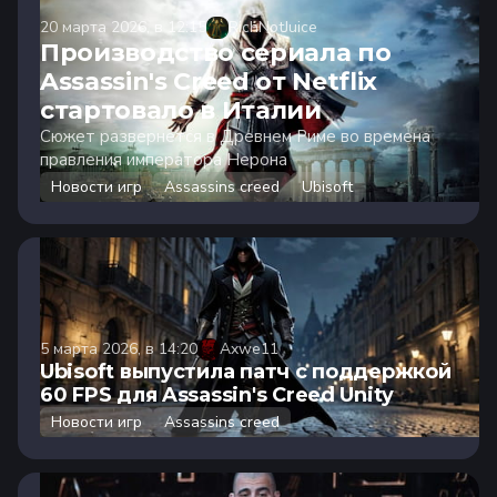
20 марта 2026, в 12:15
RichNotJuice
Производство сериала по
Assassin's Creed от Netflix
стартовало в Италии
Сюжет развернется в Древнем Риме во времена
правления императора Нерона
Новости игр
Assassins creed
Ubisoft
5 марта 2026, в 14:20
Axwe11
Ubisoft выпустила патч с поддержкой
60 FPS для Assassin's Creed Unity
Новости игр
Assassins creed