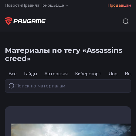
Новости
Правила
Помощь
Ещё
Продавцам
Материалы по тегу «Assassins
creed»
Все
Гайды
Авторская
Киберспорт
Лор
Инду