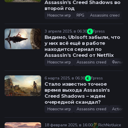
Assassin's Creed Shadows во
второй год
Новости игр
RPG
Assassins creed
A
3 апреля 2025, в 06:30
Fpress
Видимо, Ubisoft забыли, что
у них всё ещё в работе
находится сериал по
Assassin’s Creed от Netflix
Новости игр
Assassins creed
Фильмы
6 марта 2025, в 06:30
Fpress
Стало известно точное
время выхода Assassin's
Creed Shadows – ждем
очередной скандал?
Новости игр
Assassins creed
Action
18 февраля 2025, в 16:00
RichNotJuice