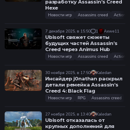
разработку Assassin’s Creed
Hexe
Новости игр
Assassins creed
Action
7 декабря 2025, в 15:50
1
Axwe11
Ubisoft свяжет сюжеты
будущих частей Assassin’s
Creed через Animus Hub
Новости игр
Assassins creed
Action
30 ноября 2025, в 17:50
Kaledan
Инсайдер j0nathan раскрыл
детали ремейка Assassin's
Creed 4: Black Flag
Новости игр
RPG
Assassins creed
A
27 ноября 2025, в 13:40
Kaledan
Ubisoft отказалась от
крупных дополнений для