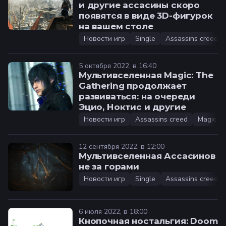
и другие ассасины скоро
появятся в виде 3D-фигурок
на вашем столе️
Новости игр
Single
Assassins creed
5 октября 2022, в 16:40
Мультивселенная Magic: The
Gathering продолжает
развиваться: на очереди
Эцио, Ноктис и другие️
Новости игр
Assassins creed
Magic: T
12 сентября 2022, в 12:00
Мультивселенная Ассасинов
не за горами️
Новости игр
Single
Assassins creed
6 июля 2022, в 18:00
Кнопочная ностальгия: Doom