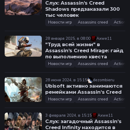
Слух: Assassin's Creed
Shadows предзаказали 300
тыс человек
Новости игр
Assassins creed
Action
28 января 2025, в 08:00
Axwe11
"Труд всей жизни" в
Assassin's Creed Mirage: гайд
по выполнению квеста
Новости игр
Assassins creed
Action
28 июня 2024, в 15:15
dezombieru
Ubisoft активно занимаются
ремейками Assassin's Creed
Новости игр
Assassins creed
Action-a
3 февраля 2024, в 15:15
Axwe11
Слух: загадочный Assassin's
Creed Infinity находится в