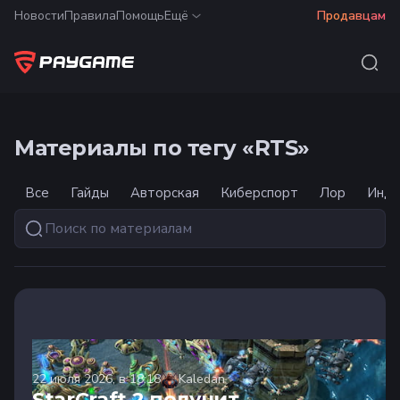
Новости
Правила
Помощь
Ещё
Продавцам
Материалы по тегу «RTS»
Все
Гайды
Авторская
Киберспорт
Лор
Инду
22 июля 2026, в 18:18
Kaledan
StarCraft 2 получит