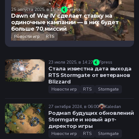
25 августа 2025, в 15:54
Fpress
Dawn of War IV сделает ставку на
одиночные кампании — в них будет
больше 70 миссий
Новости игр
RTS
23 июля 2025, в 14:27
Fpress
Стала известна дата выхода
RTS Stormgate от ветеранов
Blizzard
Новости игр
RTS
Stormgate
27 октября 2024, в 06:00
Kaledan
Родмап будущих обновлений
Stormgate и новый арт-
директор игры
Новости игр
RTS
Stormgate