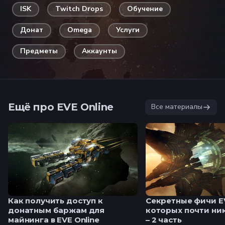
ISK
Twitch Drops
Обучение
Донат
Omega
Услуги
Предметы
Аккаунты
Ещё про EVE Online
Все материалы
Как получить доступ к
Секретные фичи EV
донатным баржам для
которых почти ник
майнинга в EVE Online
– 2 часть