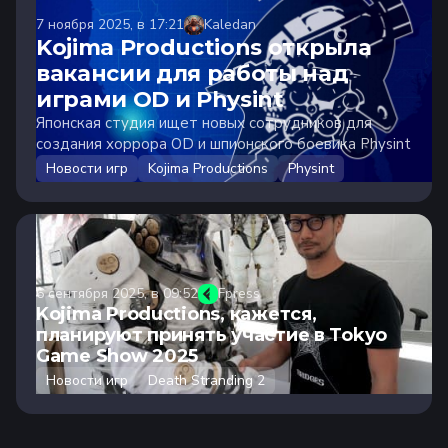
7 ноября 2025, в 17:21
Kaledan
Kojima Productions открыла
вакансии для работы над
играми OD и Physint
Японская студия ищет новых сотрудников для
создания хоррора OD и шпионского боевика Physint
Новости игр
Kojima Productions
Physint
6 сентября 2025, в 09:52
Fpress
Kojima Productions, кажется,
планируют принять участие в Tokyo
Game Show 2025
Новости игр
Death Stranding 2