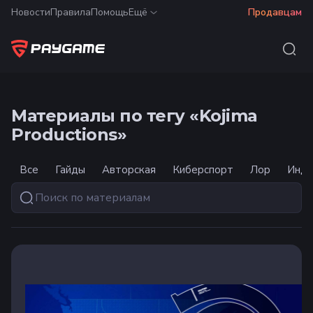
Новости
Правила
Помощь
Ещё
Продавцам
Материалы по тегу «Kojima
Productions»
Все
Гайды
Авторская
Киберспорт
Лор
Инду