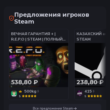
Предложения игроков
Steam
ВЕЧНАЯ ГАРАНТИЯ + |
КАЗАХСКИЙ акк
R.E.P.O | STEAM | ПОЛНЫЙ
STEAM
ДОСТУП | ПЕРЕВЯЗКА
ДАННЫХ | 0 ЧАСОВ
538,80 ₽
238,80 ₽
500kg
415
5
5
Все предложения
Steam