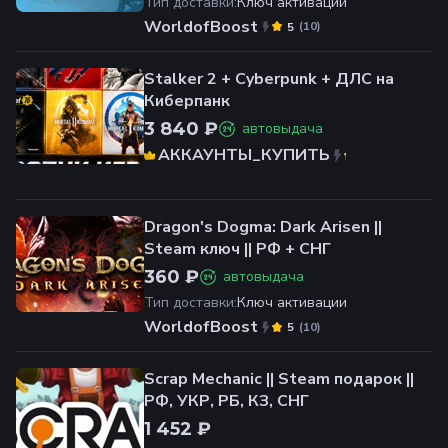
Тип доставки
:
Ключ активации
WorldofBoost
(
10
)
5
Stalker 2 + Cyberpunk + ДЛС на
Киберпанк
3 840 ₽
автовыдача
АККАУНТЫ_КУПИТЬ
(
69
)
4.9
Dragon's Dogma: Dark Arisen ||
Steam ключ || РФ + СНГ
360 ₽
автовыдача
Тип доставки
:
Ключ активации
WorldofBoost
(
10
)
5
Scrap Mechanic || Steam подарок ||
РФ, УКР, РБ, КЗ, СНГ
1 452 ₽