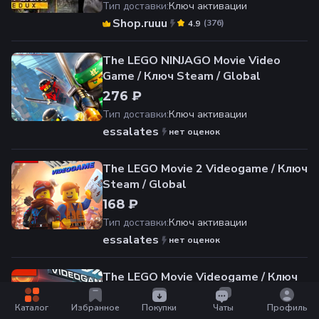
Тип доставки
:
Ключ активации
Shop.ruuu
(
376
)
4.9
The LEGO NINJAGO Movie Video
Game / Ключ Steam / Global
276 ₽
Тип доставки
:
Ключ активации
essalates
нет оценок
The LEGO Movie 2 Videogame / Ключ
Steam / Global
168 ₽
Тип доставки
:
Ключ активации
essalates
нет оценок
The LEGO Movie Videogame / Ключ
Steam / Global
Каталог
Избранное
Покупки
Чаты
Профиль
168 ₽