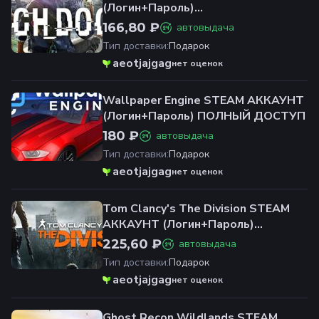
(Логин+Пароль)
ОФЛАЙН+ОНЛАЙН
166,80 ₽
автовыдача
Тип доставки
:
Подарок
aeotjajgag
нет оценок
Wallpaper Engine STEAM АККАУНТ
(Логин+Пароль) ПОЛНЫЙ ДОСТУП
180 ₽
автовыдача
Тип доставки
:
Подарок
aeotjajgag
нет оценок
Tom Clancy's The Division STEAM
АККАУНТ (Логин+Пароль)
ОФЛАЙН+ОНЛАЙН
225,60 ₽
автовыдача
Тип доставки
:
Подарок
aeotjajgag
нет оценок
Ghost Recon Wildlands STEAM