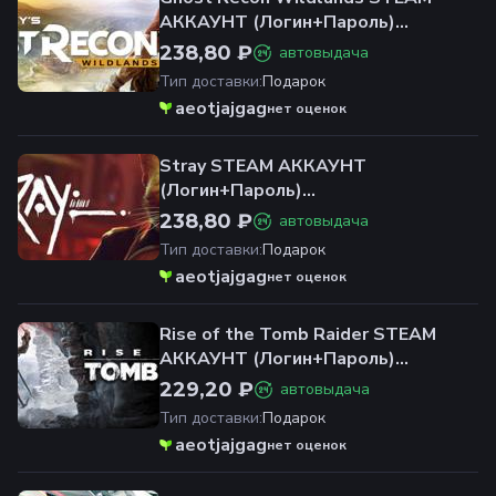
АККАУНТ (Логин+Пароль)
ОФЛАЙН+ОНЛАЙН
238,80 ₽
автовыдача
Тип доставки
:
Подарок
aeotjajgag
нет оценок
Stray STEAM АККАУНТ
(Логин+Пароль)
ОФЛАЙН+ОНЛАЙН
238,80 ₽
автовыдача
Тип доставки
:
Подарок
aeotjajgag
нет оценок
Rise of the Tomb Raider STEAM
АККАУНТ (Логин+Пароль)
ОФЛАЙН+ОНЛАЙН
229,20 ₽
автовыдача
Тип доставки
:
Подарок
aeotjajgag
нет оценок