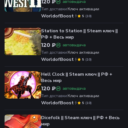
120 ₽
автовыдача
Тип доставки
:
Ключ активации
WorldofBoost
(
10
)
5
Station to Station || Steam ключ ||
РФ + Весь мир
120 ₽
автовыдача
Тип доставки
:
Ключ активации
WorldofBoost
(
10
)
5
Hell Clock || Steam ключ || РФ +
Весь мир
120 ₽
автовыдача
Тип доставки
:
Ключ активации
WorldofBoost
(
10
)
5
Dicefolk || Steam ключ || РФ + Весь
мир