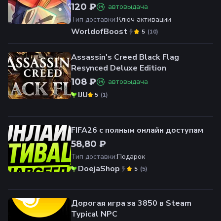
120 ₽
автовыдача
Тип доставки
:
Ключ активации
WorldofBoost
(
10
)
5
Assassin's Creed Black Flag
Resynced Deluxe Edition
108 ₽
автовыдача
IJU
(
1
)
5
FIFA26 с полным онлайн доступам
58,80 ₽
Тип доставки
:
Подарок
DoejaShop
(
5
)
5
Дорогая игра за 3850 в Steam
Typical NPC