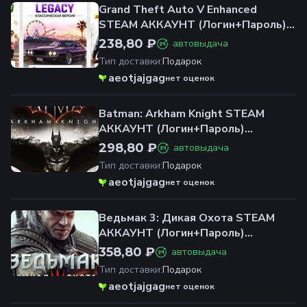
Grand Theft Auto V Enhanced
STEAM АККАУНТ (Логин+Пароль)
ОФЛАЙН+ОНЛАЙН
238,80 ₽
автовыдача
Тип доставки
:
Подарок
aeotjajgag
нет оценок
Batman: Arkham Knight STEAM
АККАУНТ (Логин+Пароль)
ОФЛАЙН+ОНЛАЙН
298,80 ₽
автовыдача
Тип доставки
:
Подарок
aeotjajgag
нет оценок
Ведьмак 3: Дикая Охота STEAM
АККАУНТ (Логин+Пароль)
ОФЛАЙН+ОНЛАЙН
358,80 ₽
автовыдача
Тип доставки
:
Подарок
aeotjajgag
нет оценок