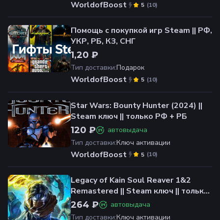
WorldofBoost
(
10
)
5
Помощь с покупкой игр Steam || РФ,
УКР, РБ, КЗ, СНГ
1,20 ₽
Тип доставки
:
Подарок
WorldofBoost
(
10
)
5
Star Wars: Bounty Hunter (2024) ||
Steam ключ || только РФ + РБ
120 ₽
автовыдача
Тип доставки
:
Ключ активации
WorldofBoost
(
10
)
5
Legacy of Kain Soul Reaver 1&2
Remastered || Steam ключ || только
РФ + РБ
264 ₽
автовыдача
Тип доставки
:
Ключ активации