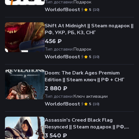
Тип доставки
:
Подарок
WorldofBoost
(
10
)
5
Shift At Midnight || Steam подарок ||
РФ, УКР, РБ, КЗ, СНГ
456 ₽
Тип доставки
:
Подарок
WorldofBoost
(
10
)
5
Doom: The Dark Ages Premium
Edition || Steam ключ || РФ + СНГ
2 880 ₽
Тип доставки
:
Ключ активации
WorldofBoost
(
10
)
5
Assassin's Creed Black Flag
Resynced || Steam подарок || РФ,
УКР, РБ, КЗ, СНГ
3 540 ₽