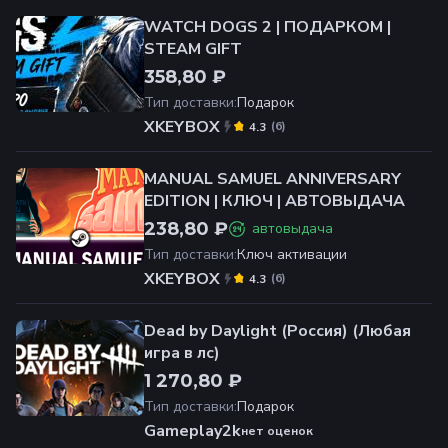
WATCH DOGS 2 | ПОДАРКОМ |
STEAM GIFT
358,80 ₽
Тип доставки
:
Подарок
XKEYBOX
(
6
)
4.3
MANUAL SAMUEL ANNIVERSARY
EDITION | КЛЮЧ | АВТОВЫДАЧА
238,80 ₽
автовыдача
Тип доставки
:
Ключ активации
XKEYBOX
(
6
)
4.3
Dead by Daylight (Россия) (Любая
игра в лс)
1 270,80 ₽
Тип доставки
:
Подарок
Gameplay2k
нет оценок