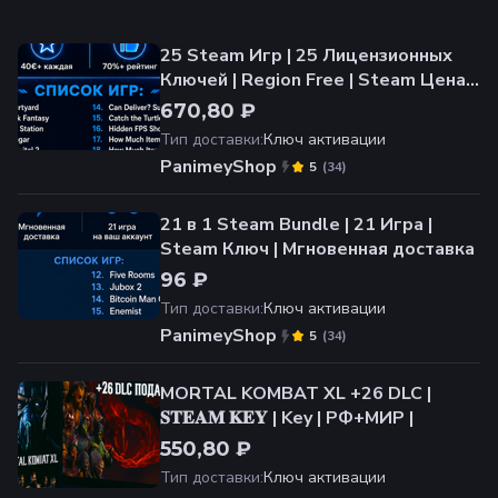
25 Steam Игр | 25 Лицензионных
Ключей | Region Free | Steam Цена
40€+ | Мгновенная доставка
670,80 ₽
Тип доставки
:
Ключ активации
PanimeyShop
(
34
)
5
21 в 1 Steam Bundle | 21 Игра |
Steam Ключ | Мгновенная доставка
96 ₽
Тип доставки
:
Ключ активации
PanimeyShop
(
34
)
5
MORTAL KOMBAT XL +26 DLC |
𝐒𝐓𝐄𝐀𝐌 𝐊𝐄𝐘 | Key | РФ+МИР |
550,80 ₽
Тип доставки
:
Ключ активации