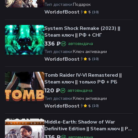
Тип доставки
:
Подарок
WorldofBoost
(
10
)
5
System Shock Remake (2023) ||
Steam ключ || РФ + СНГ
336 ₽
автовыдача
Тип доставки
:
Ключ активации
WorldofBoost
(
10
)
5
Tomb Raider IV-VI Remastered ||
Steam ключ || только РФ + РБ
120 ₽
автовыдача
Тип доставки
:
Ключ активации
WorldofBoost
(
10
)
5
Middle-Earth: Shadow of War
Definitive Edition || Steam ключ || РФ
+ Весь мир
336 ₽
автовыдача