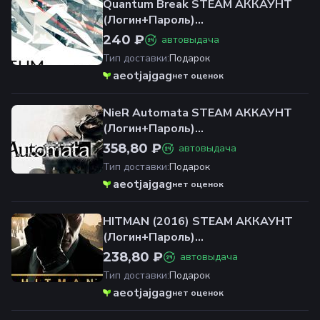
Quantum Break STEAM АККАУНТ
(Логин+Пароль)
ОФЛАЙН+ОНЛАЙН
240 ₽
автовыдача
Тип доставки
:
Подарок
aeotjajgag
нет оценок
NieR Automata STEAM АККАУНТ
(Логин+Пароль)
ОФЛАЙН+ОНЛАЙН
358,80 ₽
автовыдача
Тип доставки
:
Подарок
aeotjajgag
нет оценок
HITMAN (2016) STEAM АККАУНТ
(Логин+Пароль)
ОФЛАЙН+ОНЛАЙН
238,80 ₽
автовыдача
Тип доставки
:
Подарок
aeotjajgag
нет оценок