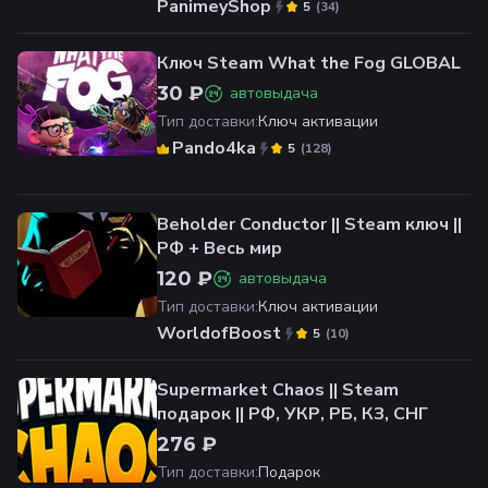
PanimeyShop
(
34
)
5
Ключ Steam What the Fog GLOBAL
30 ₽
автовыдача
Тип доставки
:
Ключ активации
Pando4ka
(
128
)
5
Beholder Conductor || Steam ключ ||
РФ + Весь мир
120 ₽
автовыдача
Тип доставки
:
Ключ активации
WorldofBoost
(
10
)
5
Supermarket Chaos || Steam
подарок || РФ, УКР, РБ, КЗ, СНГ
276 ₽
Тип доставки
:
Подарок