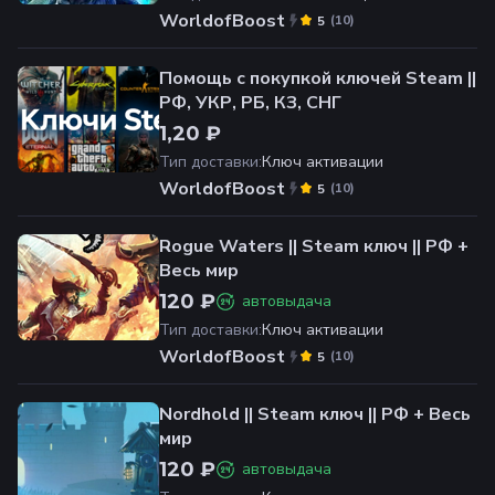
WorldofBoost
(
10
)
5
Помощь с покупкой ключей Steam ||
РФ, УКР, РБ, КЗ, СНГ
1,20 ₽
Тип доставки
:
Ключ активации
WorldofBoost
(
10
)
5
Rogue Waters || Steam ключ || РФ +
Весь мир
120 ₽
автовыдача
Тип доставки
:
Ключ активации
WorldofBoost
(
10
)
5
Nordhold || Steam ключ || РФ + Весь
мир
120 ₽
автовыдача