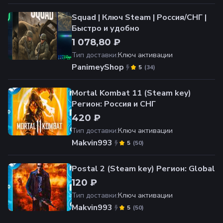
Squad | Ключ Steam | Россия/СНГ |
Быстро и удобно
1 078,80 ₽
Тип доставки
:
Ключ активации
PanimeyShop
(
34
)
5
Mortal Kombat 11 (Steam key)
Регион: Россия и СНГ
420 ₽
Тип доставки
:
Ключ активации
Makvin993
(
50
)
5
Postal 2 (Steam key) Регион: Global
120 ₽
Тип доставки
:
Ключ активации
Makvin993
(
50
)
5