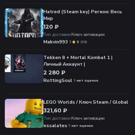
Hatred (Steam key) Регион: Весь
Мир
120 ₽
Тип доставки
:
Ключ активации
Makvin993
(
50
)
5
Tekken 8 + Mortal Kombat 1 |
Личный Аккаунт |
2 280 ₽
RottingSoul
нет оценок
LEGO Worlds / Ключ Steam / Global
321,60 ₽
Тип доставки
:
Ключ активации
essalates
нет оценок