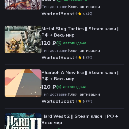
Тип доставки
:
Ключ активации
WorldofBoost
(
10
)
5
Metal Slug Tactics || Steam ключ ||
РФ + Весь мир
120 ₽
автовыдача
Тип доставки
:
Ключ активации
WorldofBoost
(
10
)
5
Pharaoh A New Era || Steam ключ ||
РФ + Весь мир
120 ₽
автовыдача
Тип доставки
:
Ключ активации
WorldofBoost
(
10
)
5
Hard West 2 || Steam ключ || РФ +
Весь мир