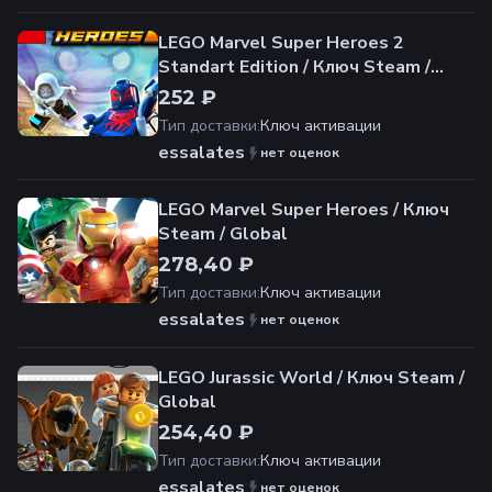
LEGO Marvel Super Heroes 2
Standart Edition / Ключ Steam /
Global
252 ₽
Тип доставки
:
Ключ активации
essalates
нет оценок
LEGO Marvel Super Heroes / Ключ
Steam / Global
278,40 ₽
Тип доставки
:
Ключ активации
essalates
нет оценок
LEGO Jurassic World / Ключ Steam /
Global
254,40 ₽
Тип доставки
:
Ключ активации
essalates
нет оценок