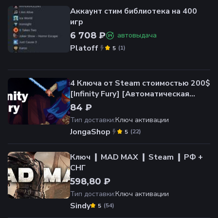
Аккаунт стим библиотека на 400
игр
6 708 ₽
автовыдача
Platoff
(
1
)
5
4 Ключа от Steam стоимостью 200$
[Infinity Fury] [Автоматическая
доставка]
84 ₽
Тип доставки
:
Ключ активации
JongaShop
(
22
)
5
Ключ ❙ MAD MAX ❙ Steam ❙ РФ +
СНГ
598,80 ₽
Тип доставки
:
Ключ активации
Sindy
(
54
)
5