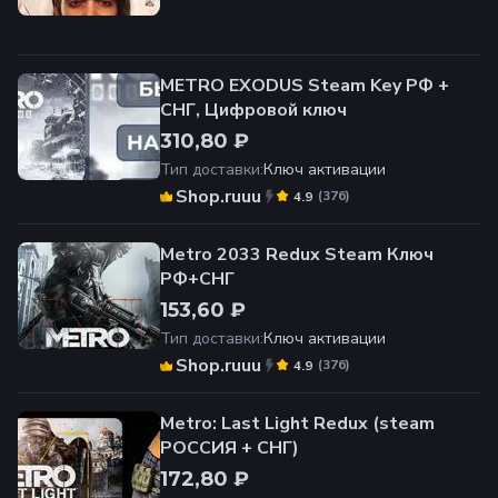
METRO EXODUS Steam Key РФ +
СНГ, Цифровой ключ
310,80 ₽
Тип доставки
:
Ключ активации
Shop.ruuu
(
376
)
4.9
Metro 2033 Redux Steam Ключ
РФ+СНГ
153,60 ₽
Тип доставки
:
Ключ активации
Shop.ruuu
(
376
)
4.9
Metro: Last Light Redux (steam
РОССИЯ + СНГ)
172,80 ₽