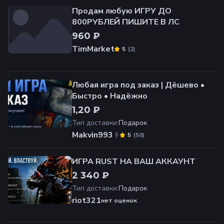
Продам любую ИГРУ ДО
800РУБЛЕЙ ПИШИТЕ В ЛС
960 ₽
TimMarket
(
2
)
5
Любая игра под заказ | Дёшево •
Быстро • Надёжно
1,20 ₽
Тип доставки
:
Подарок
Makvin993
(
50
)
5
ИГРА RUST НА ВАШ АККАУНТ
2 340 ₽
Тип доставки
:
Подарок
riot321
нет оценок