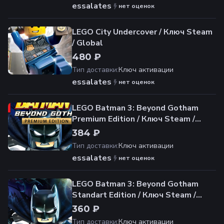
essalates
нет оценок
LEGO City Undercover / Ключ Steam
/ Global
480 ₽
Тип доставки
:
Ключ активации
essalates
нет оценок
LEGO Batman 3: Beyond Gotham
Premium Edition / Ключ Steam /
Global
384 ₽
Тип доставки
:
Ключ активации
essalates
нет оценок
LEGO Batman 3: Beyond Gotham
Standart Edition / Ключ Steam /
РФ+СНГ
360 ₽
Тип доставки
:
Ключ активации