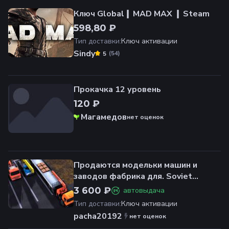
Ключ Global❙ MAD MAX ❙ Steam
598,80 ₽
Тип доставки
:
Ключ активации
Sindy
(
54
)
5
Прокачка 12 уровень
120 ₽
Магамедов
нет оценок
Продаются модельки машин и
заводов фабрика для. Soviet
Republic
3 600 ₽
автовыдача
Тип доставки
:
Ключ активации
pacha20192
нет оценок