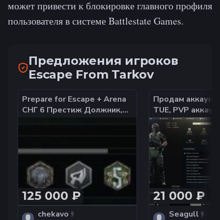
может привести к блокировке главного профиля
пользователя в системе Battlestate Games.
Предложения игроков
Escape From Tarkov
Prepare for Escape + Arena
Продам аккаунт 
СНГ 6 Престиж Должник,
TUE, PVP аккаун
Спаситель, Выживший
престиж, 43 уро
отличный схрон
125 000 ₽
21 000 ₽
chekavo
Seagull