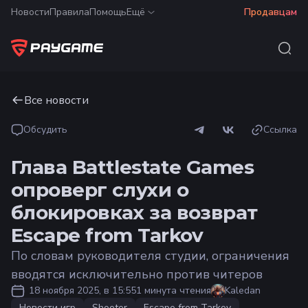
Новости
Правила
Помощь
Ещё
Продавцам
Все новости
Обсудить
Ссылка
Глава Battlestate Games
опроверг слухи о
блокировках за возврат
Escape from Tarkov
По словам руководителя студии, ограничения
вводятся исключительно против читеров
18 ноября 2025, в 15:55
1 минута чтения
Kaledan
Новости игр
Shooter
Escape from Tarkov