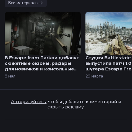
Все материалы
В Escape from Tarkov добавят
Студия Battlestat
сюжетные сезоны, радары
выпустила патч 1.0
для новичков и консольные
шутера Escape Fr
версии
8 мая
29 марта
Авторизуйтесь
, чтобы добавить комментарий и
скрыть рекламу.