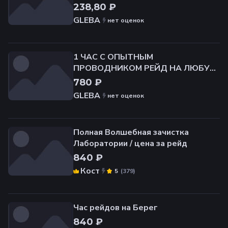
238,80 ₽
GLEBA
нет оценок
1 ЧАС С ОПЫТНЫМ
ПРОВОДНИКОМ РЕЙД НА ЛЮБУЮ
КАРТУ ЗНАЮ ВСЕ КВЕСТЫ
780 ₽
GLEBA
нет оценок
Полная Волшебная зачистка
Лаборатории / цена за рейд
840 ₽
Кост
(
379
)
5
Час рейдов на Берег
840 ₽