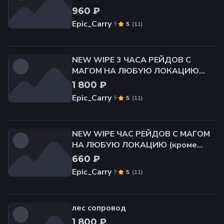
ФАРМ/ПОИСК ПРЕДМЕТОВ/ИВЕНТ/
960 ₽
Epic_Carry
(
11
)
5
NEW WIPE 3 ЧАСА РЕЙДОВ С
МАГОМ НА ЛЮБУЮ ЛОКАЦИЮ
(кроме лабы) КВЕСТЫ/ЛУТ/ФАРМ/
1 800 ₽
ПОИСК ПРЕДМЕТОВ/ИВЕНТ/
Epic_Carry
(
11
)
5
NEW WIPE ЧАС РЕЙДОВ С МАГОМ
НА ЛЮБУЮ ЛОКАЦИЮ (кроме
лабы) КВЕСТЫ/ЛУТ/ФАРМ/ПОИСК
660 ₽
ПРЕДМЕТОВ/ИВЕНТ/
Epic_Carry
(
11
)
5
лес сопровод
1 800 ₽