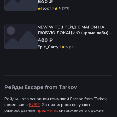
840 ₽
Кост
(
379
)
5
NEW WIPE 1 РЕЙД С МАГОМ НА
ЛЮБУЮ ЛОКАЦИЮ (кроме лабы)
КВЕСТЫ/ЛУТ/ФАРМ/ПОИСК
480 ₽
ПРЕДМЕТОВ/ИВЕНТ/
Epic_Carry
(
11
)
5
Рейды Escape from Tarkov
Рейды – это основной геймплей Escape from Tarkov,
прямо как в
RUST
. За них игроки получают
разнообразные
предметы
, снаряжение и оружие.