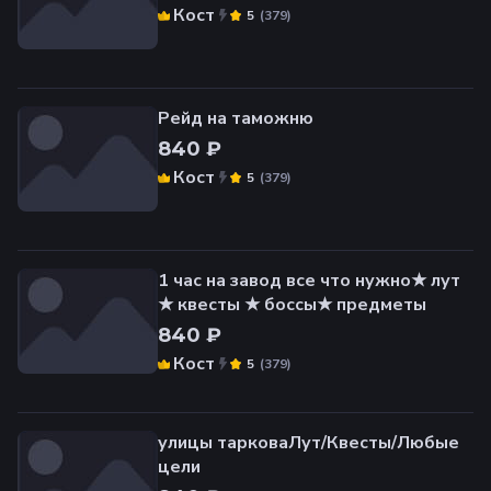
Кост
(
379
)
5
Рейд на таможню
840 ₽
Кост
(
379
)
5
1 час на завод все что нужно★ лут
★ квесты ★ боссы★ предметы
840 ₽
Кост
(
379
)
5
улицы тарковаЛут/Квесты/Любые
цели