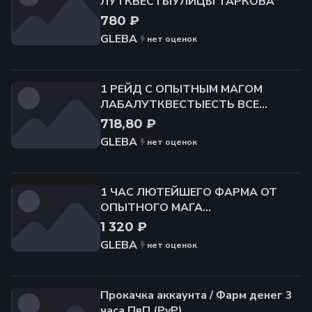
ЛУТКВЕСТЫУЛИЦЫ ТАРКОВА
780 ₽
GLEBA
нет оценок
1 РЕЙД С ОПЫТНЫМ МАГОМ
ЛАБАЛУТКВЕСТЫЕСТЬ ВСЕ
ЦВЕТНЫЕ КАРТЫ
718,80 ₽
GLEBA
нет оценок
1 ЧАС ЛЮТЕЙШЕГО ФАРМА ОТ
ОПЫТНОГО МАГА
ЛАБАРАТОРИЯЕСТЬ ВСЕ КАРТЫ
1 320 ₽
GLEBA
нет оценок
Прокачка аккаунта / Фарм денег 3
часа ПвП (PvP)