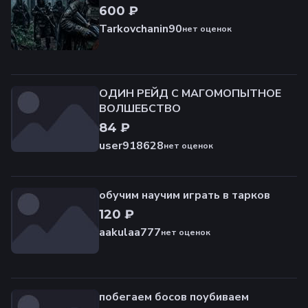
600 ₽
Tarkovchanin90
нет оценок
ОДИН РЕЙД C МАГОМОПЫТНОЕ
ВОЛШЕБСТВО
84 ₽
user918628
нет оценок
обучим научим играть в тарков
120 ₽
aakulaa777
нет оценок
побегаем босов поубиваем