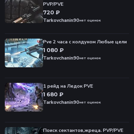
PVP/PVE
720 ₽
Tarkovchanin90
нет оценок
Pve 2 часа с колдуном Любые цели
1 080 ₽
Tarkovchanin90
нет оценок
1 рейд на Ледок PVE
1 680 ₽
Tarkovchanin90
нет оценок
Поиск сектантов,жреца. PVP/PVE