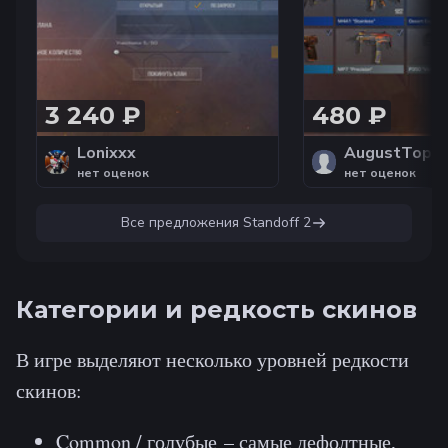
В НАПА ГОЛД 2 , ММ
СИЛЬВЕР 4 , АККАУНТ 1
СЕЗОНА 50 мест в личном
клане
3 240 ₽
480 ₽
Lonixxx
AugustTop
нет оценок
нет оценок
Все предложения
Standoff 2
Категории и редкость скинов
В игре выделяют несколько уровней редкости
скинов:
Common / голубые – самые дефолтные,