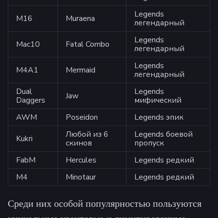
Legends
M16
Muraena
легендарный
Legends
Mac10
Fatal Combo
легендарный
Legends
M4A1
Mermaid
легендарный
Dual
Legends
Jaw
Daggers
мифический
AWM
Poseidon
Legends эпик
Любой из 6
Legends боевой
Kukri
скинов
пропуск
FabM
Hercules
Legends редкий
M4
Minotaur
Legends редкий
Среди них особой популярностью пользуются