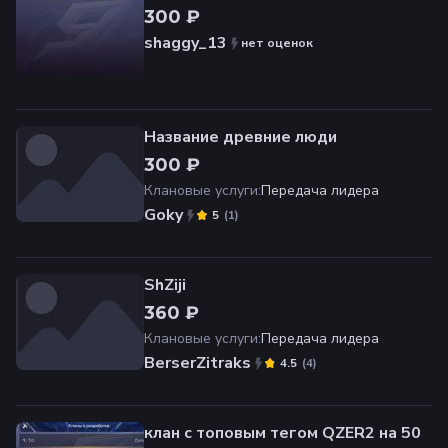
300 ₽
shaggy_13
нет оценок
Название древние люди
300 ₽
Клановые услуги
:
Передача лидера
Goky
(
1
)
5
ShZiji
360 ₽
Клановые услуги
:
Передача лидера
BerserZitraks
(
4
)
4.5
клан с топовым тегом QZER2 на 50