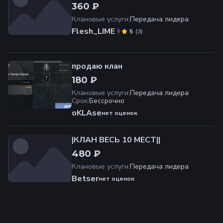
360 ₽
Клановые услуги
:
Передача лидера
Flesh_LIME
(
3
)
5
продаю клан
180 ₽
Клановые услуги
:
Передача лидера
Срок
:
Бессрочно
oKLAse
нет оценок
|КЛАН ВЕСЬ 10 МЕСТ||
480 ₽
Клановые услуги
:
Передача лидера
Betser
нет оценок