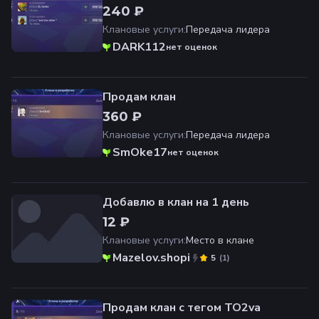
240 ₽
Клановые услуги
:
Передача лидера
DARK112
нет оценок
Продам клан
360 ₽
Клановые услуги
:
Передача лидера
SmOke17
нет оценок
Добавлю в клан на 1 день
12 ₽
Клановые услуги
:
Место в клане
Mazelov.shopi
(
1
)
5
Продам клан с тегом TO2va