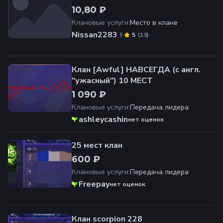
10,80 ₽
Клановые услуги
:
Место в клане
Nissan2283
(
13
)
5
Клан [Awful] НАВСЕГДА (с англ.
"ужасный") 10 МЕСТ
1 090 ₽
Клановые услуги
:
Передача лидера
ashleycashin
нет оценок
25 мест клан
600 ₽
Клановые услуги
:
Передача лидера
Freepay
нет оценок
Клан scorpion 228