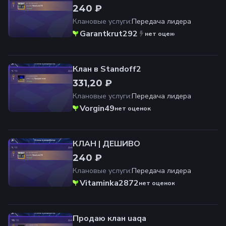
240 ₽
Клановые услуги
:
Передача лидера
Garantkrut292
нет оценок
Клан в Standoff2
331,20 ₽
Клановые услуги
:
Передача лидера
Vorgin49
нет оценок
КЛАН | ДЕШИВО
240 ₽
Клановые услуги
:
Передача лидера
Vitaminka2872
нет оценок
Продаю клан uaqa