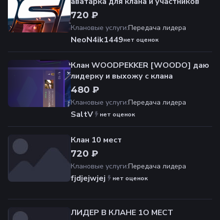
аватарка для клана и участников
720 ₽
Клановые услуги
:
Передача лидера
NeoN4ik1449
нет оценок
Клан WOODPEKKER [WOODO] даю
лидерку и выхожу с клана
480 ₽
Клановые услуги
:
Передача лидера
SaltV
нет оценок
Клан 10 мест
720 ₽
Клановые услуги
:
Передача лидера
fjdjejwjej
нет оценок
ЛИДЕР В КЛАНЕ 1O МЕСТ