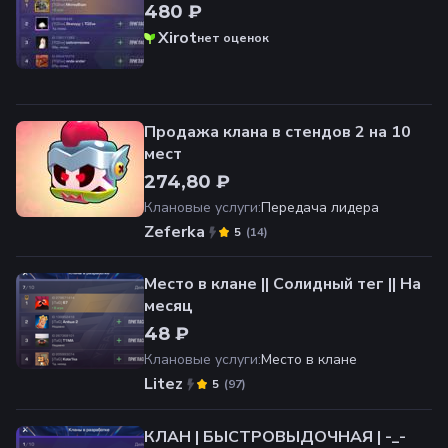
480 ₽
Xirot
нет оценок
Продажа клана в стендов 2 на 10
мест
274,80 ₽
Клановые услуги
:
Передача лидера
Zeferka
(
14
)
5
Место в клане || Солидный тег || На
месяц
48 ₽
Клановые услуги
:
Место в клане
Litez
(
97
)
5
КЛАН | БЫСТРОВЫДОЧНАЯ | -_-