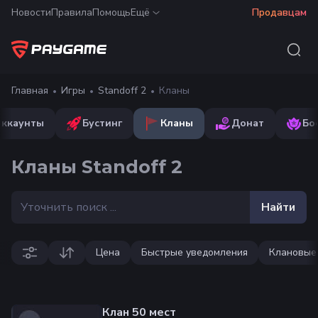
Новости
Правила
Помощь
Ещё
Продавцам
Главная
Игры
Standoff 2
Кланы
Аккаунты
Бустинг
Кланы
Донат
Бо
Кланы Standoff 2
Найти
Цена
Быстрые уведомления
Клановые 
Клан 50 мест