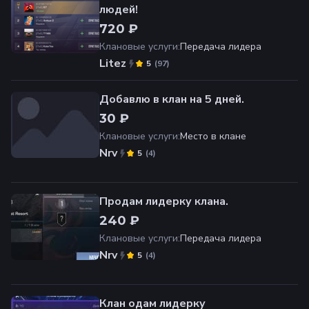
людей!
720 ₽
Клановые услуги
:
Передача лидера
Litez
(
97
)
5
Добавлю в клан на 5 дней.
30 ₽
Клановые услуги
:
Место в клане
Nrv
(
4
)
5
Продам лидерку клана.
240 ₽
Клановые услуги
:
Передача лидера
Nrv
(
4
)
5
Клан одам лидерку