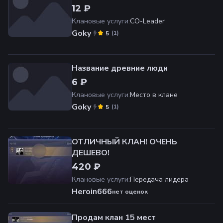
12 ₽
Клановые услуги
:
CO-Leader
Goky
(
1
)
5
Название древние люди
6 ₽
Клановые услуги
:
Место в клане
Goky
(
1
)
5
ОТЛИЧНЫЙ КЛАН! ОЧЕНЬ
ДЕШЕВО!
420 ₽
Клановые услуги
:
Передача лидера
Heroin666
нет оценок
Продам клан 15 мест