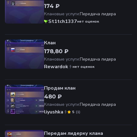
174 ₽
Клановые услуги
:
Передача лидера
St1tch1337
нет оценок
Клан
178,80 ₽
Клановые услуги
:
Передача лидера
Rewardok
нет оценок
Продам клан
480 ₽
Клановые услуги
:
Передача лидера
liyushka
(
1
)
5
Передам лидерку клана