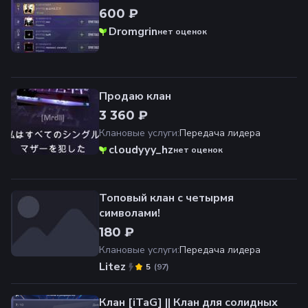
600 ₽
Dromgrin
нет оценок
Продаю клан
3 360 ₽
Клановые услуги
:
Передача лидера
cloudyyy_hz
нет оценок
Топовый клан с четырмя
символами!
180 ₽
Клановые услуги
:
Передача лидера
Litez
(
97
)
5
Клан [iTaG] || Клан для солидных