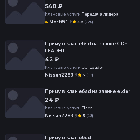
540 ₽
Клановые услуги
:
Передача лидера
Morti51
(
175
)
4.9
Приму в клан e6sd на звание CO-
LEADER
42 ₽
Клановые услуги
:
CO-Leader
Nissan2283
(
13
)
5
Приму в клан e6sd на звание elder
24 ₽
Клановые услуги
:
Elder
Nissan2283
(
13
)
5
Приму в клан e6sd