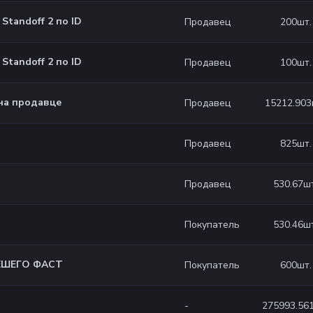
 Standoff 2 по ID
200
шт.
Продавец
 Standoff 2 по ID
100
шт.
Продавец
на продавце
15212.903
Продавец
825
шт.
Продавец
530.67
шт
Продавец
530.46
шт
Покупатель
ЕШЕГО ФАСТ
600
шт.
Покупатель
275993.56
-