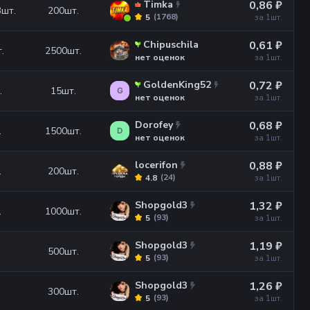
Timka
0,86 ₽
3
шт.
200
шт.
(
1768
)
5
за 1
шт.
Chipuschila
0,61 ₽
.
2500
шт.
нет оценок
за 1
шт.
GoldenKing52
0,72 ₽
.
15
шт.
G
нет оценок
за 1
шт.
Dorofey
0,68 ₽
.
1500
шт.
D
нет оценок
за 1
шт.
locerifon
0,88 ₽
.
200
шт.
(
24
)
4.8
за 1
шт.
Shopgold3
1,32 ₽
.
1000
шт.
(
93
)
5
за 1
шт.
Shopgold3
1,19 ₽
500
шт.
(
93
)
5
за 1
шт.
Shopgold3
1,26 ₽
300
шт.
(
93
)
5
за 1
шт.