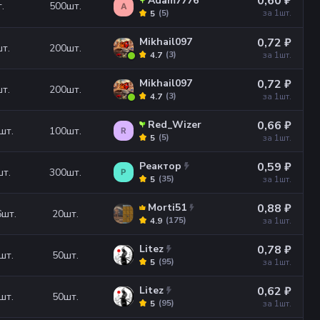
0,60 ₽
Adam7776
.
500
шт.
A
за 1
шт.
(
5
)
5
Mikhail097
0,72 ₽
т.
200
шт.
(
3
)
4.7
за 1
шт.
Mikhail097
0,72 ₽
т.
200
шт.
(
3
)
4.7
за 1
шт.
Red_Wizer
0,66 ₽
шт.
100
шт.
R
(
5
)
5
за 1
шт.
Реактор
0,59 ₽
шт.
300
шт.
Р
(
35
)
5
за 1
шт.
Morti51
0,88 ₽
6
шт.
20
шт.
(
175
)
4.9
за 1
шт.
Litez
0,78 ₽
шт.
50
шт.
(
95
)
5
за 1
шт.
Litez
0,62 ₽
шт.
50
шт.
(
95
)
5
за 1
шт.