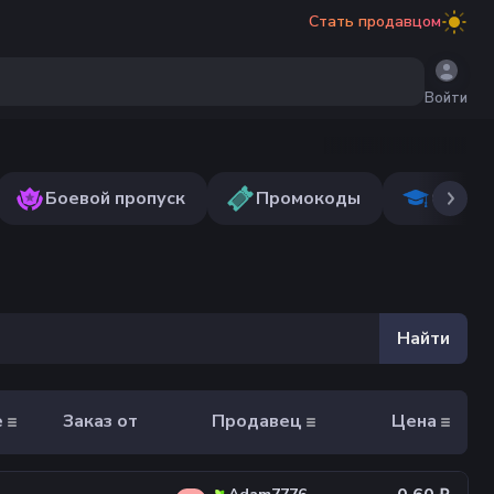
Стать продавцом
Войти
Боевой пропуск
Промокоды
Обуче
Найти
е
Заказ от
Продавец
Цена