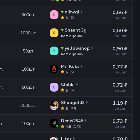
nikwql
0,66 ₽
300
шт.
N
(
3
)
5
за 1
шт.
ShauntGg
0,60 ₽
.
1000
шт.
S
нет оценок
за 1
шт.
yellowshop
0,90 ₽
50
шт.
Y
нет оценок
за 1
шт.
Mr_Koks
0,77 ₽
т.
100
шт.
(
5
)
5
за 1
шт.
Chilikf
0,72 ₽
т.
500
шт.
C
(
5
)
5
за 1
шт.
Shopgold3
1,19 ₽
.
3000
шт.
(
93
)
5
за 1
шт.
Denis2345
0,73 ₽
т.
100
шт.
(
171
)
4.9
за 1
шт.
Litez
0,78 ₽