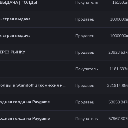
15150
шт
ВЫДАЧА | ГОЛДЫ
Покупатель
Быстрая выдача
1000000
ш
Продавец
Быстрая выдача
1000000
ш
Продавец
ЧЕРЕЗ РЫНКУ
23923.537
Продавец
1181.633
Покупатель
Продажа голды в Standoff 2 (комиссия на мне)
321914.98
Продавец
одная голда на Paygame
58058.847
Продавец
одная голда на Paygame
57967.307
Покупатель