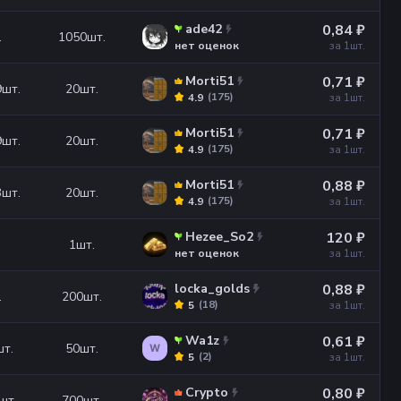
ade42
0,84 ₽
.
1050
шт.
нет оценок
за 1
шт.
Morti51
0,71 ₽
9
шт.
20
шт.
(
175
)
4.9
за 1
шт.
Morti51
0,71 ₽
9
шт.
20
шт.
(
175
)
4.9
за 1
шт.
Morti51
0,88 ₽
3
шт.
20
шт.
(
175
)
4.9
за 1
шт.
Hezee_So2
120 ₽
1
шт.
нет оценок
за 1
шт.
locka_golds
0,88 ₽
.
200
шт.
(
18
)
5
за 1
шт.
Wa1z
0,61 ₽
шт.
50
шт.
W
(
2
)
5
за 1
шт.
Crypto
0,80 ₽
шт.
700
шт.