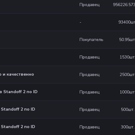
956226.57
Продавец
93400
шт
-
50.95
шт
Покупатель
1530
шт
Продавец
о и качественно
2500
шт
Продавец
в Standoff 2 по ID
1000
шт
Продавец
 Standoff 2 по ID
500
шт.
Продавец
 Standoff 2 по ID
300
шт.
Продавец