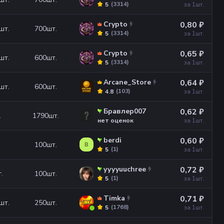
(
3314
)
5
за 1
шт.
Crypto
0,80 ₽
шт.
700
шт.
(
3314
)
5
за 1
шт.
Crypto
0,65 ₽
шт.
600
шт.
(
3314
)
5
за 1
шт.
Arcane_Store
0,64 ₽
шт.
600
шт.
(
103
)
4.8
за 1
шт.
Бравлер007
0,62 ₽
.
1790
шт.
нет оценок
за 1
шт.
berdi
0,60 ₽
100
шт.
B
(
1
)
5
за 1
шт.
yyyyuuchree
0,72 ₽
.
100
шт.
(
1
)
5
за 1
шт.
Timka
0,71 ₽
шт.
250
шт.
(
1768
)
5
за 1
шт.