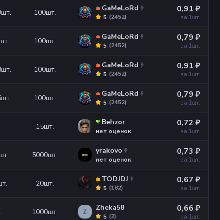
GaMeLoRd
0,91 ₽
9
шт.
100
шт.
(
2452
)
5
за 1
шт.
GaMeLoRd
0,79 ₽
шт.
100
шт.
(
2452
)
5
за 1
шт.
GaMeLoRd
0,91 ₽
8
шт.
100
шт.
(
2452
)
5
за 1
шт.
GaMeLoRd
0,79 ₽
5
шт.
100
шт.
(
2452
)
5
за 1
шт.
Behzor
0,72 ₽
15
шт.
нет оценок
за 1
шт.
yrakovo
0,73 ₽
шт.
5000
шт.
нет оценок
за 1
шт.
TODJDJ
0,67 ₽
шт.
20
шт.
(
182
)
5
за 1
шт.
Zheka58
0,66 ₽
.
1000
шт.
Z
(
2
)
5
за 1
шт.