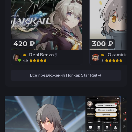
420 ₽
300 ₽
RealBenzo
Okamirio
4.9
5
Все предложения
Honkai: Star Rail