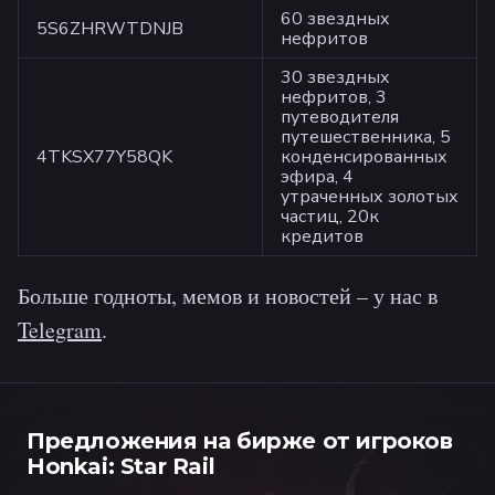
60 звездных
5S6ZHRWTDNJB
нефритов
30 звездных
нефритов, 3
путеводителя
путешественника, 5
4TKSX77Y58QK
конденсированных
эфира, 4
утраченных золотых
частиц, 20к
кредитов
Больше годноты, мемов и новостей – у нас в
Telegram
.
Предложения на бирже от игроков
Honkai: Star Rail