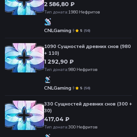
2 586,80 ₽
Тип доната
:
1980 Нефритов
CNLGaming
(
56
)
5
1090 Сущностей древних снов (980
+ 110)
1 292,90 ₽
Тип доната
:
980 Нефритов
CNLGaming
(
56
)
5
330 Сущностей древних снов (300 +
30)
417,04 ₽
Тип доната
:
300 Нефритов