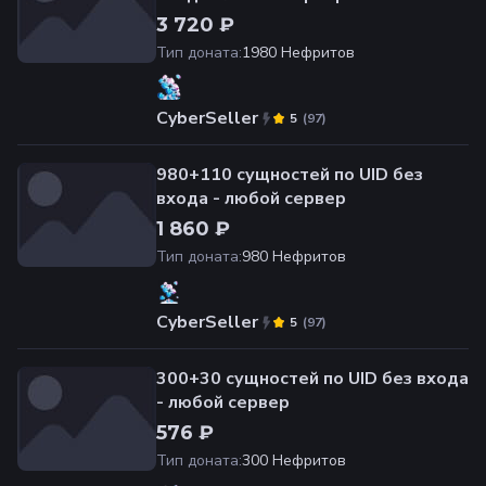
3 720 ₽
Тип доната
:
1980 Нефритов
CyberSeller
(
97
)
5
980+110 сущностей по UID без
входа - любой сервер
1 860 ₽
Тип доната
:
980 Нефритов
CyberSeller
(
97
)
5
300+30 сущностей по UID без входа
- любой сервер
576 ₽
Тип доната
:
300 Нефритов