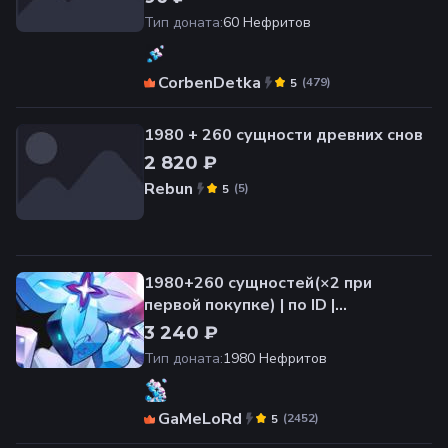
Тип доната
:
60 Нефритов
CorbenDetka
(
479
)
5
1980 + 260 сущности древних снов
2 820 ₽
Rebun
(
5
)
5
1980+260 сущностей(×2 при
первой покупке) | по ID |
НЕДОРОГО
3 240 ₽
Тип доната
:
1980 Нефритов
GaMeLoRd
(
2452
)
5