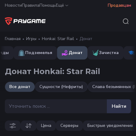
Новости
Правила
Помощь
Ещё
Продавцам
Главная
Игры
Honkai: Star Rail
Донат
илды
Подземелья
Донат
Зачистка
Донат Honkai: Star Rail
Все
донат
Сущности (Нефриты)
Слава безымянных (
Найти
Цена
Серверы
Быстрые уведомления