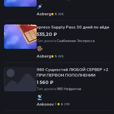
Asberg
(
63
)
5
xpress Supply Pass 30 дней по айди
535,20 ₽
Тип доната
:
Снабжение Экспресса
Asberg
(
63
)
5
980 Cущностей ЛЮБОЙ СЕРВЕР ×2
ПРИ ПЕРВОМ ПОПОЛНЕНИИ
1 560 ₽
Тип доната
:
980 Нефритов
Ankonov
(
30
)
5