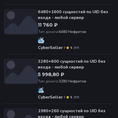
6480+1600 сущностей по UID без
входа - любой сервер
11 760 ₽
Тип доната
:
6480 Нефритов
CyberSeller
(
97
)
5
3280+600 сущностей по UID без
входа - любой сервер
5 998,80 ₽
Тип доната
:
3280 Нефритов
CyberSeller
(
97
)
5
1980+260 сущностей по UID без
входа - любой сервер