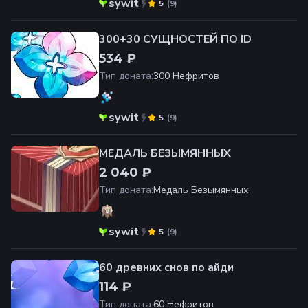
sywit
(
9
)
5
300+30 СУЩНОСТЕЙ ПО ID
534 ₽
Тип доната
:
300 Нефритов
sywit
(
9
)
5
МЕДАЛЬ БЕЗЫМЯННЫХ
2 040 ₽
Тип доната
:
Медаль Безымянных
sywit
(
9
)
5
60 древних снов по айди
114 ₽
Тип доната
:
60 Нефритов