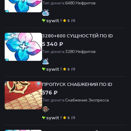
Тип доната
:
6480 Нефритов
sywit
(
9
)
5
3280+600 СУЩНОСТЕЙ ПО ID
5 340 ₽
Тип доната
:
3280 Нефритов
sywit
(
9
)
5
ПРОПУСК СНАБЖЕНИЯ ПО ID
576 ₽
Тип доната
:
Снабжение Экспресса
sywit
(
9
)
5