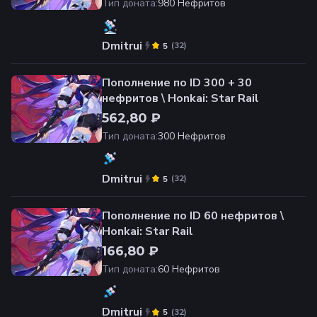
Тип доната
:
980 Нефритов
Dmitrui
(
32
)
5
Пополнение по ID 300 + 30
нефритов \ Honkai: Star Rail
562,80 ₽
Тип доната
:
300 Нефритов
Dmitrui
(
32
)
5
Пополнение по ID 60 нефритов \
Honkai: Star Rail
166,80 ₽
Тип доната
:
60 Нефритов
Dmitrui
(
32
)
5