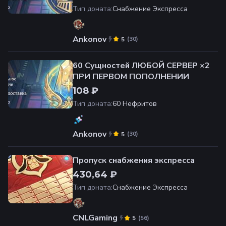
Тип доната
:
Снабжение Экспресса
Ankonov
(
30
)
5
60 Cущностей ЛЮБОЙ СЕРВЕР ×2
ПРИ ПЕРВОМ ПОПОЛНЕНИИ
108 ₽
Тип доната
:
60 Нефритов
Ankonov
(
30
)
5
Пропуск снабжения экспресса
430,64 ₽
Тип доната
:
Снабжение Экспресса
CNLGaming
(
56
)
5