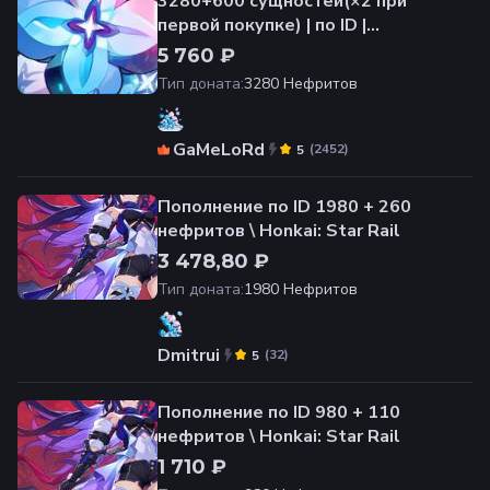
3280+600 сущностей(×2 при
первой покупке) | по ID |
НЕДОРОГО
5 760 ₽
Тип доната
:
3280 Нефритов
GaMeLoRd
(
2452
)
5
Пополнение по ID 1980 + 260
нефритов \ Honkai: Star Rail
3 478,80 ₽
Тип доната
:
1980 Нефритов
Dmitrui
(
32
)
5
Пополнение по ID 980 + 110
нефритов \ Honkai: Star Rail
1 710 ₽