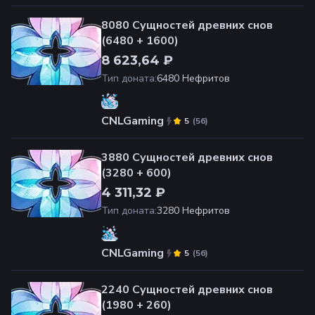
8080 Сущностей древних снов
(6480 + 1600)
8 623,64 ₽
Тип доната
:
6480 Нефритов
CNLGaming
(
56
)
5
3880 Сущностей древних снов
(3280 + 600)
4 311,32 ₽
Тип доната
:
3280 Нефритов
CNLGaming
(
56
)
5
2240 Сущностей древних снов
(1980 + 260)