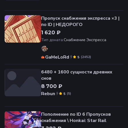
Пропуск снабжения экспресса ×3 |
по ID | НЕДОРОГО
1 620 ₽
Тип доната
:
Снабжение Экспресса
GaMeLoRd
(
2452
)
5
6480 + 1600 сущности древних
снов
8 700 ₽
Rebun
(
5
)
5
Пополнение по ID 6 Пропусков
снабжения \ Honkai: Star Rail