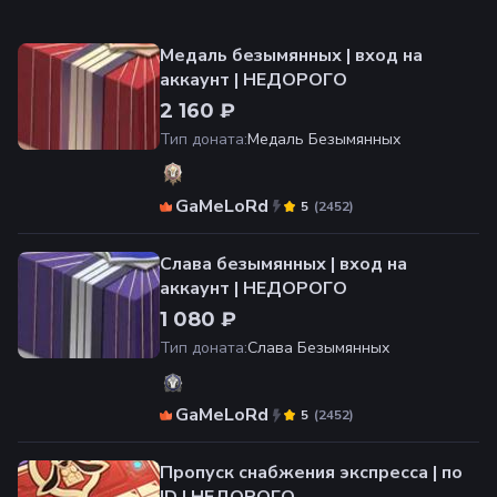
Медаль безымянных | вход на
аккаунт | НЕДОРОГО
2 160 ₽
Тип доната
:
Медаль Безымянных
GaMeLoRd
(
2452
)
5
Слава безымянных | вход на
аккаунт | НЕДОРОГО
1 080 ₽
Тип доната
:
Слава Безымянных
GaMeLoRd
(
2452
)
5
Пропуск снабжения экспресса | по