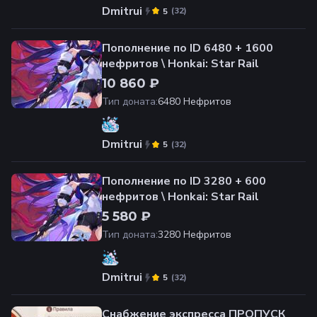
Dmitrui
(
32
)
5
Пополнение по ID 6480 + 1600
нефритов \ Honkai: Star Rail
10 860 ₽
Тип доната
:
6480 Нефритов
Dmitrui
(
32
)
5
Пополнение по ID 3280 + 600
нефритов \ Honkai: Star Rail
5 580 ₽
Тип доната
:
3280 Нефритов
Dmitrui
(
32
)
5
Снабжение экспресса ПРОПУСК