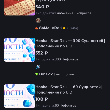
ID | НЕДОРОГО
540 ₽
Тип доната
:
Снабжение Экспресса
GaMeLoRd
(
2452
)
5
Honkai: Star Rail — 300 Сущностей |
Пополнение по UID
552 ₽
Тип доната
:
300 Нефритов
Lunavix
нет оценок
Honkai: Star Rail — 60 Cущностей|
Пополнение по UID
108 ₽
Тип доната
:
60 Нефритов