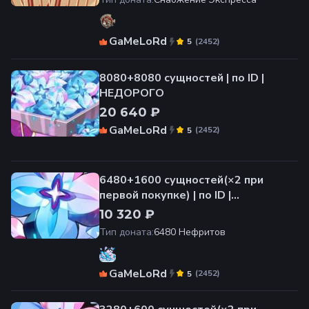
GaMeLoRd
(
2452
)
5
8080+8080 сущностей | по ID |
НЕДОРОГО
20 640 ₽
GaMeLoRd
(
2452
)
5
6480+1600 сущностей(×2 при
первой покупке) | по ID |
НЕДОРОГО
10 320 ₽
Тип доната
:
6480 Нефритов
GaMeLoRd
(
2452
)
5