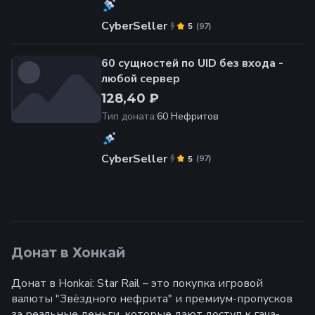
CyberSeller
(
97
)
5
60 сущностей по UID без входа -
любой сервер
128,40 ₽
Тип доната
:
60 Нефритов
CyberSeller
(
97
)
5
Донат в Хонкай
Донат в Honkai: Star Rail – это покупка игровой
валюты "Звёздного нефрита" и премиум-пропусков
за реальные деньги, которые дают доступ к гача-