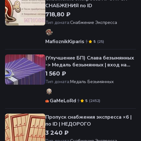
СНАБЖЕНИЯ по ID
718,80 ₽
Тип доната
:
Снабжение Экспресса
MafioznikKiparis
(
25
)
5
(Улучшение БП) Слава безымянных
-> Медаль безымянных | вход на
аккаунт | НЕДОРОГО
1 560 ₽
Тип доната
:
Медаль Безымянных
GaMeLoRd
(
2452
)
5
Пропуск снабжения экспресса ×6 |
по ID | НЕДОРОГО
3 240 ₽
Тип доната
:
Снабжение Экспресса