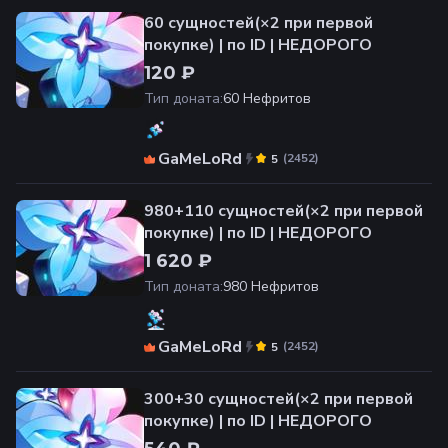
60 сущностей(×2 при первой
покупке) | по ID | НЕДОРОГО
120 ₽
Тип доната
:
60 Нефритов
GaMeLoRd
(
2452
)
5
980+110 сущностей(×2 при первой
покупке) | по ID | НЕДОРОГО
1 620 ₽
Тип доната
:
980 Нефритов
GaMeLoRd
(
2452
)
5
300+30 сущностей(×2 при первой
покупке) | по ID | НЕДОРОГО