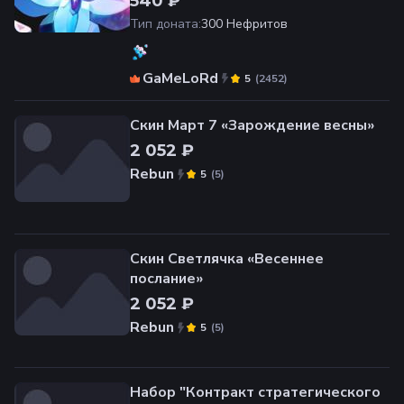
540 ₽
Тип доната
:
300 Нефритов
GaMeLoRd
(
2452
)
5
Скин Март 7 «Зарождение весны»
2 052 ₽
Rebun
(
5
)
5
Скин Светлячка «Весеннее
послание»
2 052 ₽
Rebun
(
5
)
5
Набор "Контракт стратегического