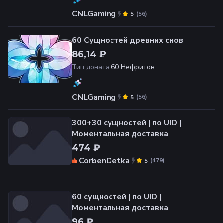
CNLGaming
(
56
)
5
60 Сущностей древних снов
86,14 ₽
Тип доната
:
60 Нефритов
CNLGaming
(
56
)
5
300+30 сущностей | по UID |
Моментальная доставка
474 ₽
CorbenDetka
(
479
)
5
60 сущностей | по UID |
Моментальная доставка
96 ₽