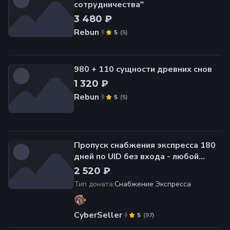
сотрудничества"
3 480 ₽
Rebun
(
5
)
5
980 + 110 сущности древних снов
1 320 ₽
Rebun
(
5
)
5
Пропуск снабжения экспресса 180
дней по UID без входа - любой
сервер
2 520 ₽
Тип доната
:
Снабжение Экспресса
CyberSeller
(
97
)
5