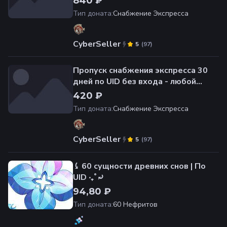
840 ₽
Тип доната
:
Снабжение Экспресса
CyberSeller
(
97
)
5
Пропуск снабжения экспресса 30
дней по UID без входа - любой
сервер
420 ₽
Тип доната
:
Снабжение Экспресса
CyberSeller
(
97
)
5
⤹ 60 сущности древних снов | По
UID ‧₊˚⤾
94,80 ₽
Тип доната
:
60 Нефритов