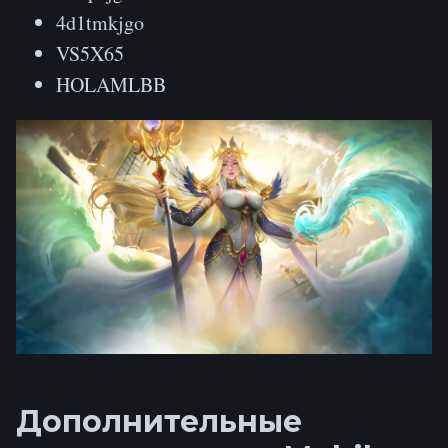
4d1tmkjgo
VS5X65
HOLAMLBB
Дополнительные