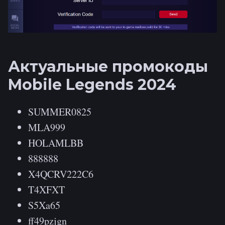
Актуальные промокоды
Mobile Legends 2024
SUMMER0825
MLA999
HOLAMLBB
888888
X4QCRV222C6
T4XFXT
S5Xa65
ff49pzjgn