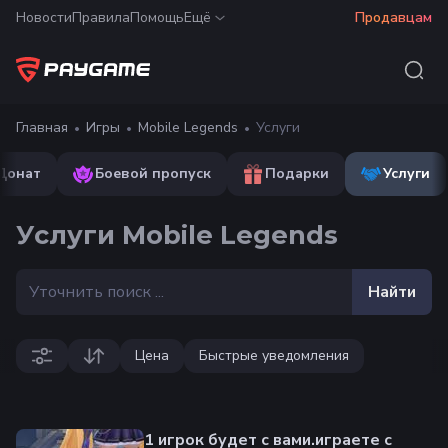
Новости
Правила
Помощь
Ещё
Продавцам
Главная
Игры
Mobile Legends
Услуги
Донат
Боевой пропуск
Подарки
Услуги
Услуги Mobile Legends
Найти
Цена
Быстрые уведомления
1 игрок будет с вами.играете с