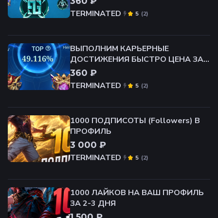
360 ₽
TERMINATED
(
2
)
5
ВЫПОЛНИМ КАРЬЕРНЫЕ
ДОСТИЖЕНИЯ БЫСТРО ЦЕНА ЗА 1
ШТУКУ
360 ₽
TERMINATED
(
2
)
5
1000 ПОДПИСОТЫ (Followers) В
ПРОФИЛЬ
3 000 ₽
TERMINATED
(
2
)
5
1000 ЛАЙКОВ НА ВАШ ПРОФИЛЬ
ЗА 2-3 ДНЯ
1 500 ₽