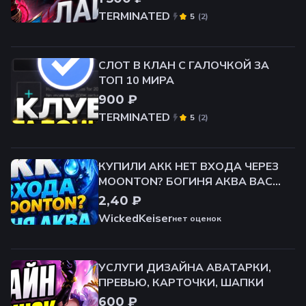
TERMINATED
(
2
)
5
СЛОТ В КЛАН С ГАЛОЧКОЙ ЗА
ТОП 10 МИРА
900 ₽
TERMINATED
(
2
)
5
КУПИЛИ АКК НЕТ ВХОДА ЧЕРЕЗ
MOONTON? БОГИНЯ АКВА ВАС
СПАСЁТ!
2,40 ₽
WickedKeiser
нет оценок
УСЛУГИ ДИЗАЙНА АВАТАРКИ,
ПРЕВЬЮ, КАРТОЧКИ, ШАПКИ
600 ₽