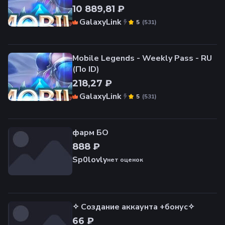
10 889,81 ₽
GalaxyLink
(
531
)
5
Mobile Legends - Weekly Pass - RU
(По ID)
218,27 ₽
GalaxyLink
(
531
)
5
фарм БО
888 ₽
Sp0lovly
нет оценок
✧ Создание аккаунта +бонус✧
66 ₽