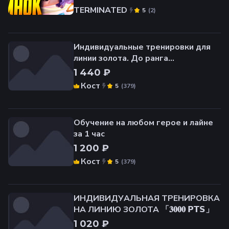
TERMINATED
(
2
)
5
Индивидуальные тренировки для
линии золота. До ранга
мифический. От Мифа 100+, 71% вр
1 440 ₽
Кост
(
379
)
5
Обучение на любом герое и лайне
за 1 час
1 200 ₽
Кост
(
379
)
5
ИНДИВИДУАЛЬНАЯ ТРЕНИРОВКА
НА ЛИНИЮ ЗОЛОТА 「𝟑𝟎𝟎𝟎 𝗣𝗧𝗦」
1 020 ₽