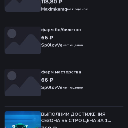
118,80 ₽
Maximkamq
нет оценок
фарм бо/билетов
66 ₽
Sp0lovVe
нет оценок
фарм мастерства
66 ₽
Sp0lovVe
нет оценок
ВЫПОЛНИМ ДОСТИЖЕНИЯ
СЕЗОНА БЫСТРО ЦЕНА ЗА 1
ШТУКУ