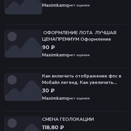
Maximkamq
нет оценок
️ ОФОРМЛЕНИЕ ЛОТА ️ ЛУЧШАЯ
ЦЕНАПРЕМИУМ Оформление
90 ₽
Maximkamq
нет оценок
Как включить отображение фпс в
Мобайл легенд. Как увеличить
плавность и качество игры
30 ₽
Maximkamq
нет оценок
СМЕНА ГЕОЛОКАЦИИ
118,80 ₽