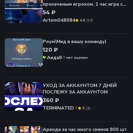
прокаченым игроком. 1 час игра с
вами в Mobile Legends. МОЖЕМ ПО
54 ₽
ЗВАНКУ
Artem048084
(
17
)
4.9
Роум\Мид в вашу команду)
120 ₽
Аида8
нет оценок
УХОД ЗА АККАУНТОМ 7 ДНЕЙ
ПОСЛЕЖУ ЗА АККАУНТОМ
360 ₽
TERMINATED
(
2
)
5
Аренда за час много скинов 800 шт️