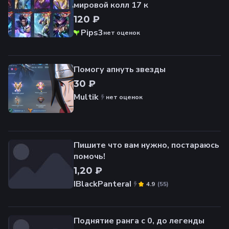
мировой колл 17 к️
120 ₽
Pips3
нет оценок
Помогу апнуть звезды
30 ₽
Multik
нет оценок
Пишите что вам нужно, постараюсь
помочь!
1,20 ₽
IBlackPanteraI
(
55
)
4.9
Поднятие ранга с 0, до легенды