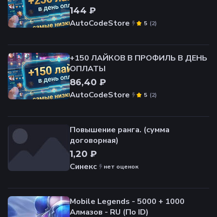
144 ₽
AutoCodeStore
(
2
)
5
+150 ЛАЙКОВ В ПРОФИЛЬ В ДЕНЬ
ОПЛАТЫ
86,40 ₽
AutoCodeStore
(
2
)
5
Повышение ранга. (сумма
договорная)
1,20 ₽
Синекс
нет оценок
Mobile Legends - 5000 + 1000
Алмазов - RU (По ID)