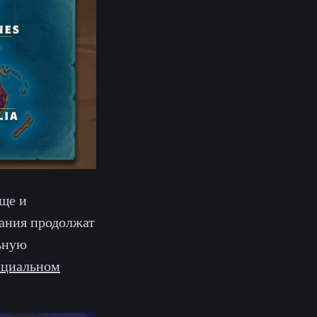
еще и
вания продолжат
ьную
циальном