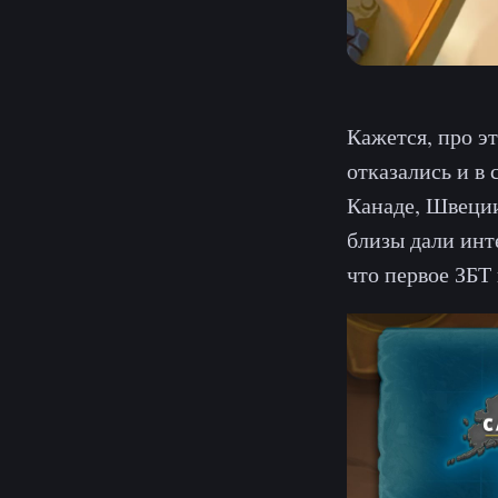
Кажется, про эт
отказались и в
Канаде, Швеции
близы дали ин
что первое ЗБТ