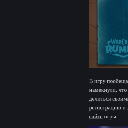
В игру пообеща
намекнули, что
делиться свои
регистрацию и 
сайте
игры.