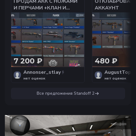
ПРОДАМ АКК С НОЖАМИ
ОТКЛАБРОВАН
И ПЕРЧАМИ +КЛАН И
АККАУНТ
ДРУГИЕ СКИНЫ
7 200 ₽
480 ₽
Annonser_stlay
AugustTop
нет оценок
нет оценок
Все предложения
Standoff 2