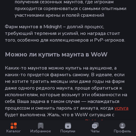
получения сезонных маунтов, где игрокам
приходится соревноваться с самыми опытными
участниками арены и полей сражений
Фарм маунтов в Midnight – долгий процесс,
требующий терпения и усилий, но награда стоит
того, особенно для коллекционеров и PvP-игроков.
Можно ли купить маунта в WoW
Каких-то маунтов можно купить на аукционе, а
каких-то придется фармить самому. В идеале, если
не хотите тратить месяцы или даже годы на фарм
даже одного редкого маунта, проще обратиться к
исполнителям, которые возьмут эти обязанности на
себя. Ваша задача в таком случае — наслаждаться
процессом и сменить пароль от аккаута, когда
услуга
будет выполнена. Жаль, что в WoW ситуация с
маунтами намного сложнее, чем в
Diablo 4
.
Каталог
Избранное
Покупки
Чаты
Профиль
Популярные маунты для покупки в