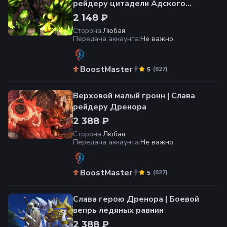
рейдеру цитадели Адского
Пламени
2 148 ₽
Сторона
:
Любая
Передача аккаунта
:
Не важно
BoostMaster
(
827
)
5
Верховой малый гронн | Слава
рейдеру Дренора
2 388 ₽
Сторона
:
Любая
Передача аккаунта
:
Не важно
BoostMaster
(
827
)
5
Слава герою Дренора | Боевой
вепрь ледяных равнин
2 388 ₽