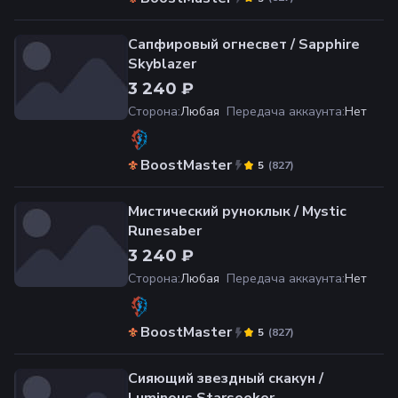
Сапфировый огнесвет / Sapphire
Skyblazer
3 240 ₽
Сторона
:
Любая
Передача аккаунта
:
Нет
BoostMaster
(
827
)
5
Мистический руноклык / Mystic
Runesaber
3 240 ₽
Сторона
:
Любая
Передача аккаунта
:
Нет
BoostMaster
(
827
)
5
Сияющий звездный скакун /