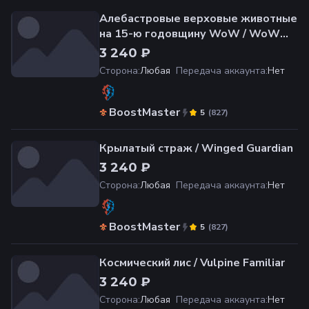
Алебастровые верховые животные
на 15-ю годовщину WoW / WoW
15th Anniversary Alabaster Mounts
3 240 ₽
Сторона
:
Любая
Передача аккаунта
:
Нет
BoostMaster
(
827
)
5
Крылатый страж / Winged Guardian
3 240 ₽
Сторона
:
Любая
Передача аккаунта
:
Нет
BoostMaster
(
827
)
5
Космический лис / Vulpine Familiar
3 240 ₽
Сторона
:
Любая
Передача аккаунта
:
Нет