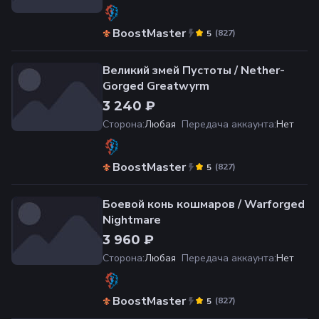
BoostMaster
(
827
)
5
Великий змей Пустоты / Nether-
Gorged Greatwyrm
3 240 ₽
Сторона
:
Любая
Передача аккаунта
:
Нет
BoostMaster
(
827
)
5
Боевой конь кошмаров / Warforged
Nightmare
3 960 ₽
Сторона
:
Любая
Передача аккаунта
:
Нет
BoostMaster
(
827
)
5