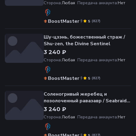
Сторона
:
Любая
Передача аккаунта
:
Нет
BoostMaster
(
827
)
5
Шу-цзэнь, божественный страж /
Shu-zen, the Divine Sentinel
3 240 ₽
Сторона
:
Любая
Передача аккаунта
:
Нет
BoostMaster
(
827
)
5
Соленогривый жеребец и
позолоченный равазавр / Seabraid
Stallion and Gilded Ravasaur
3 240 ₽
Сторона
:
Любая
Передача аккаунта
:
Нет
BoostMaster
(
827
)
5