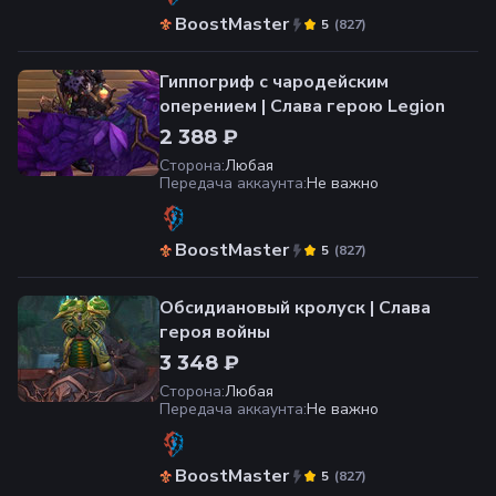
BoostMaster
(
827
)
5
Гиппогриф с чародейским
оперением | Слава герою Legion
2 388 ₽
Сторона
:
Любая
Передача аккаунта
:
Не важно
BoostMaster
(
827
)
5
Обсидиановый кролуск | Слава
героя войны
3 348 ₽
Сторона
:
Любая
Передача аккаунта
:
Не важно
BoostMaster
(
827
)
5