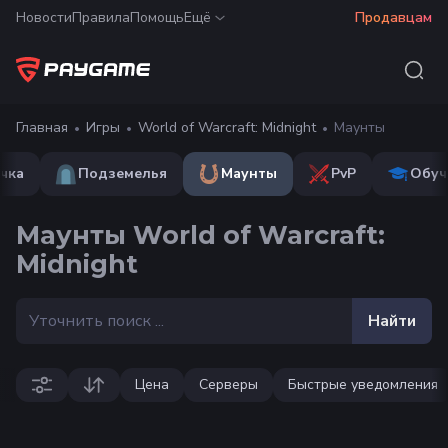
Новости
Правила
Помощь
Ещё
Продавцам
Главная
Игры
World of Warcraft: Midnight
Маунты
чка
Подземелья
Маунты
PvP
Обуч
Маунты World of Warcraft:
Midnight
Найти
Цена
Серверы
Быстрые уведомления