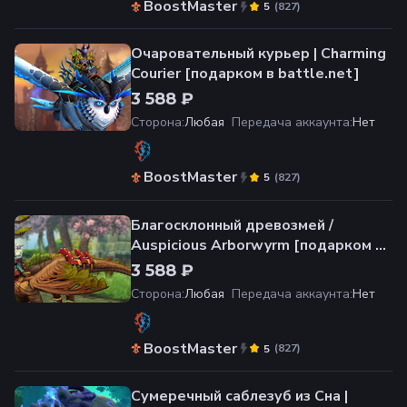
BoostMaster
(
827
)
5
Очаровательный курьер | Charming
Courier [подарком в battle.net]
3 588 ₽
Сторона
:
Любая
Передача аккаунта
:
Нет
BoostMaster
(
827
)
5
Благосклонный древозмей /
Auspicious Arborwyrm [подарком в
battle.net]
3 588 ₽
Сторона
:
Любая
Передача аккаунта
:
Нет
BoostMaster
(
827
)
5
Сумеречный саблезуб из Сна |