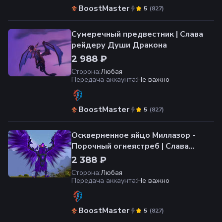
BoostMaster
(
827
)
5
Сумеречный предвестник | Слава
рейдеру Души Дракона
2 988 ₽
Сторона
:
Любая
Передача аккаунта
:
Не важно
BoostMaster
(
827
)
5
Оскверненное яйцо Миллазор -
Порочный огнеястреб | Слава
рейдеру Огненных Просторов
2 388 ₽
Сторона
:
Любая
Передача аккаунта
:
Не важно
BoostMaster
(
827
)
5