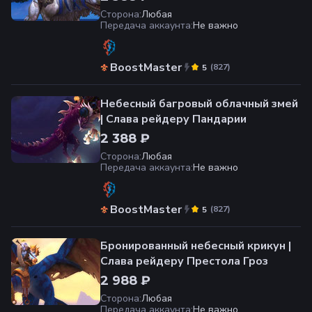
Сторона
:
Любая
Передача аккаунта
:
Не важно
BoostMaster
(
827
)
5
Небесный багровый облачный змей
| Слава рейдеру Пандарии
2 388 ₽
Сторона
:
Любая
Передача аккаунта
:
Не важно
BoostMaster
(
827
)
5
Бронированный небесный крикун |
Слава рейдеру Престола Гроз
2 988 ₽
Сторона
:
Любая
Передача аккаунта
:
Не важно