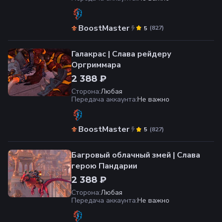
BoostMaster
(
827
)
5
Галакрас | Слава рейдеру
Оргриммара
2 388 ₽
Сторона
:
Любая
Передача аккаунта
:
Не важно
BoostMaster
(
827
)
5
Багровый облачный змей | Слава
герою Пандарии
2 388 ₽
Сторона
:
Любая
Передача аккаунта
:
Не важно