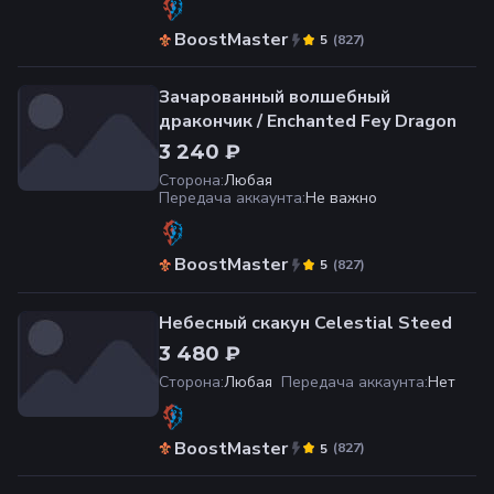
BoostMaster
(
827
)
5
Зачарованный волшебный
дракончик / Enchanted Fey Dragon
3 240 ₽
Сторона
:
Любая
Передача аккаунта
:
Не важно
BoostMaster
(
827
)
5
Небесный скакун Celestial Steed
3 480 ₽
Сторона
:
Любая
Передача аккаунта
:
Нет
BoostMaster
(
827
)
5