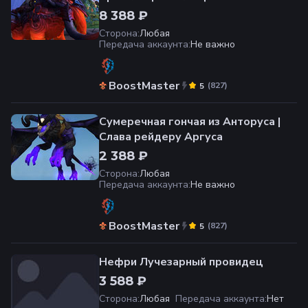
8 388 ₽
Сторона
:
Любая
Передача аккаунта
:
Не важно
BoostMaster
(
827
)
5
Сумеречная гончая из Анторуса |
Слава рейдеру Аргуса
2 388 ₽
Сторона
:
Любая
Передача аккаунта
:
Не важно
BoostMaster
(
827
)
5
Нефри Лучезарный провидец
3 588 ₽
Сторона
:
Любая
Передача аккаунта
:
Нет