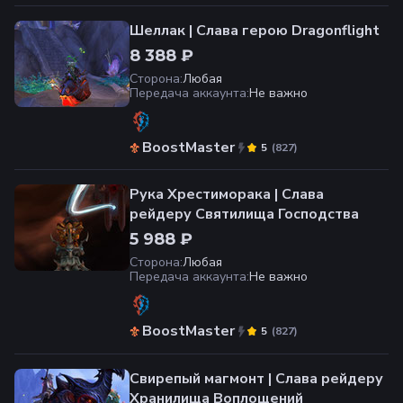
Шеллак | Слава герою Dragonflight
8 388 ₽
Сторона
:
Любая
Передача аккаунта
:
Не важно
BoostMaster
(
827
)
5
Рука Хрестиморака | Слава
рейдеру Святилища Господства
5 988 ₽
Сторона
:
Любая
Передача аккаунта
:
Не важно
BoostMaster
(
827
)
5
Свирепый магмонт | Слава рейдеру
Хранилища Воплощений