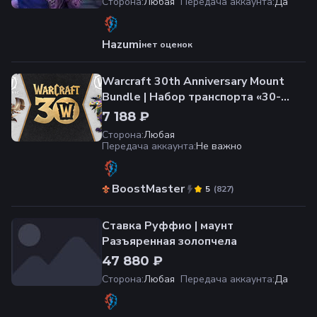
Сторона
:
Любая
Передача аккаунта
:
Да
Hazumi
нет оценок
Warcraft 30th Anniversary Mount
Bundle | Набор транспорта «30-
летие Warcraft» [подарком в
7 188 ₽
battle.net]
Сторона
:
Любая
Передача аккаунта
:
Не важно
BoostMaster
(
827
)
5
Ставка Руффио | маунт
Разъяренная золопчела
47 880 ₽
Сторона
:
Любая
Передача аккаунта
:
Да