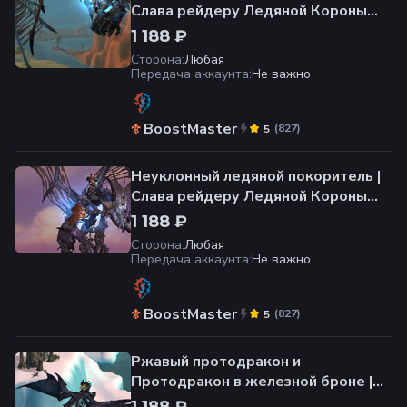
Слава рейдеру Ледяной Короны
(10 игроков)
1 188 ₽
Сторона
:
Любая
Передача аккаунта
:
Не важно
BoostMaster
(
827
)
5
Неуклонный ледяной покоритель |
Слава рейдеру Ледяной Короны
(25 игроков)
1 188 ₽
Сторона
:
Любая
Передача аккаунта
:
Не важно
BoostMaster
(
827
)
5
Ржавый протодракон и
Протодракон в железной броне |
Слава рейдеру Ульдуара
1 188 ₽