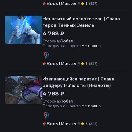
BoostMaster
(
827
)
5
Ненасытный поглотитель | Слава
героя Темных Земель
4 788 ₽
Сторона
:
Любая
Передача аккаунта
:
Не важно
BoostMaster
(
827
)
5
Извивающийся паразит | Слава
рейдеру Ни'алоты (Ниалоты)
4 788 ₽
Сторона
:
Любая
Передача аккаунта
:
Не важно
BoostMaster
(
827
)
5