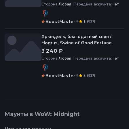
Сторона
:
Любая
Передача аккаунта
:
Нет
BoostMaster
(
827
)
5
Хрюндель, благодатный свин /
Hogrus, Swine of Good Fortune
3 240 ₽
Сторона
:
Любая
Передача аккаунта
:
Нет
BoostMaster
(
827
)
5
Маунты в WoW: Midnight
Что такое маунты