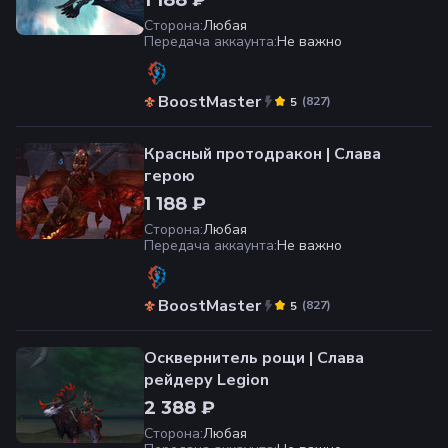
Сторона
:
Любая
Передача аккаунта
:
Не важно
BoostMaster
(
827
)
5
Красный протодракон | Слава
герою
1 188 ₽
Сторона
:
Любая
Передача аккаунта
:
Не важно
BoostMaster
(
827
)
5
Осквернитель рощи | Слава
рейдеру Legion
2 388 ₽
Сторона
:
Любая