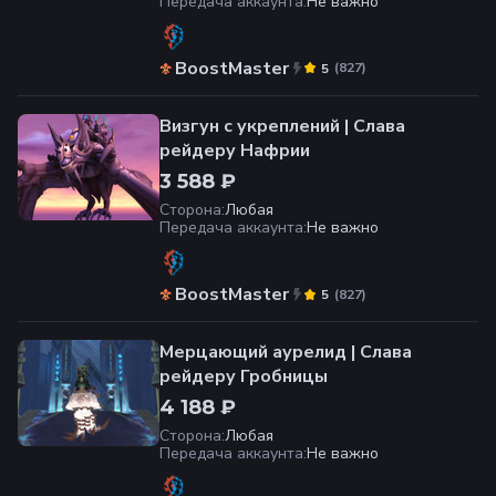
Передача аккаунта
:
Не важно
BoostMaster
(
827
)
5
Визгун с укреплений | Слава
рейдеру Нафрии
3 588 ₽
Сторона
:
Любая
Передача аккаунта
:
Не важно
BoostMaster
(
827
)
5
Мерцающий аурелид | Слава
рейдеру Гробницы
4 188 ₽
Сторона
:
Любая
Передача аккаунта
:
Не важно