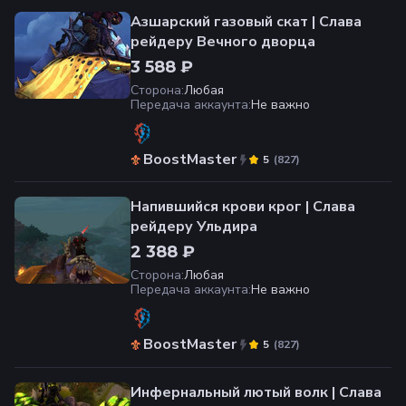
Азшарский газовый скат | Слава
рейдеру Вечного дворца
3 588 ₽
Сторона
:
Любая
Передача аккаунта
:
Не важно
BoostMaster
(
827
)
5
Напившийся крови крог | Слава
рейдеру Ульдира
2 388 ₽
Сторона
:
Любая
Передача аккаунта
:
Не важно
BoostMaster
(
827
)
5
Инфернальный лютый волк | Слава