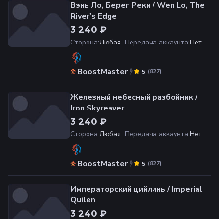
Вэнь Ло, Берег Реки / Wen Lo, The
River's Edge
3 240 ₽
Сторона
:
Любая
Передача аккаунта
:
Нет
BoostMaster
(
827
)
5
Железный небесный разбойник /
Iron Skyreaver
3 240 ₽
Сторона
:
Любая
Передача аккаунта
:
Нет
BoostMaster
(
827
)
5
Императорский цийлинь / Imperial
Quilen
3 240 ₽