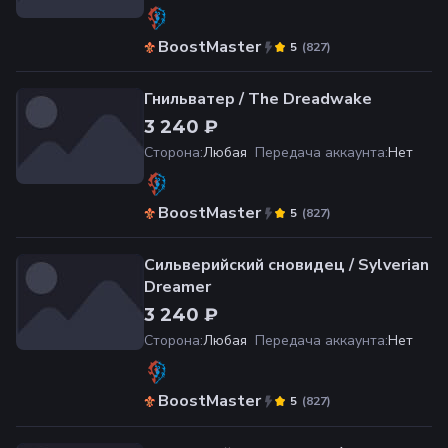
BoostMaster
(
827
)
5
Гнильватер / The Dreadwake
3 240 ₽
Сторона
:
Любая
Передача аккаунта
:
Нет
BoostMaster
(
827
)
5
Сильверийский сновидец / Sylverian
Dreamer
3 240 ₽
Сторона
:
Любая
Передача аккаунта
:
Нет
BoostMaster
(
827
)
5