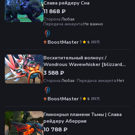
Слава рейдеру Сна
11 868 ₽
Сторона
:
Любая
Передача аккаунта
:
Не важно
BoostMaster
(
827
)
5
Восхитительный волноус /
Wondrous Wavewhisker [blizzard
shop]
3 588 ₽
Сторона
:
Любая
Передача аккаунта
:
Нет
BoostMaster
(
827
)
5
Глинокрыл пламени Тьмы | Слава
рейдеру Аберрия
10 788 ₽