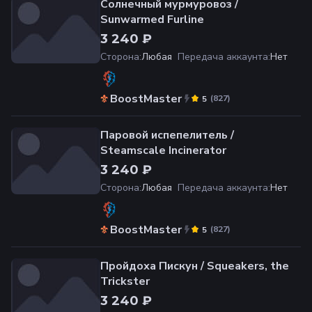
Солнечный мурмуровоз /
Sunwarmed Furline
3 240 ₽
Сторона
:
Любая
Передача аккаунта
:
Нет
BoostMaster
(
827
)
5
Паровой испепелитель /
Steamscale Incinerator
3 240 ₽
Сторона
:
Любая
Передача аккаунта
:
Нет
BoostMaster
(
827
)
5
Пройдоха Пискун / Squeakers, the
Trickster
3 240 ₽