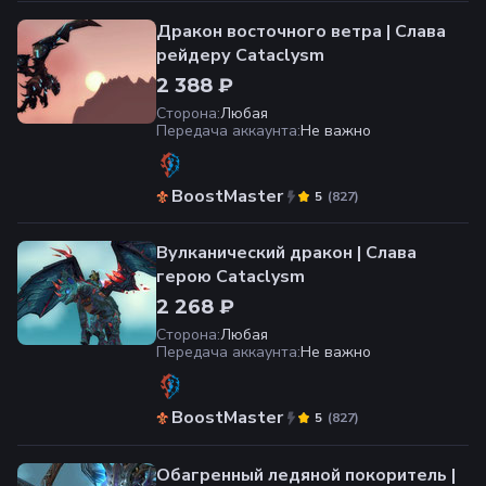
Дракон восточного ветра | Слава
рейдеру Cataclysm
2 388 ₽
Сторона
:
Любая
Передача аккаунта
:
Не важно
BoostMaster
(
827
)
5
Вулканический дракон | Слава
герою Cataclysm
2 268 ₽
Сторона
:
Любая
Передача аккаунта
:
Не важно
BoostMaster
(
827
)
5
Обагренный ледяной покоритель |