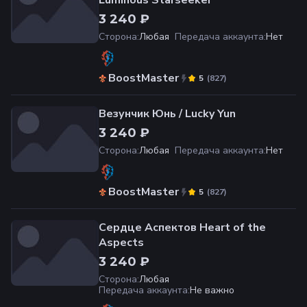
Luminous Starseeker
3 240 ₽
Сторона
:
Любая
Передача аккаунта
:
Нет
BoostMaster
(
827
)
5
Везунчик Юнь / Lucky Yun
3 240 ₽
Сторона
:
Любая
Передача аккаунта
:
Нет
BoostMaster
(
827
)
5
Сердце Aспектов Heart of the
Aspects
3 240 ₽
Сторона
:
Любая
Передача аккаунта
:
Не важно