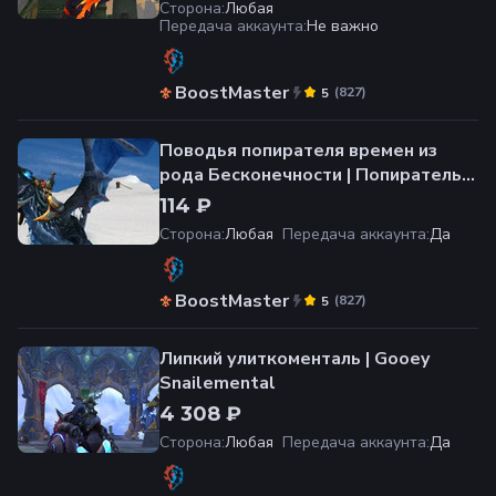
Сторона
:
Любая
Передача аккаунта
:
Не важно
BoostMaster
(
827
)
5
Поводья попирателя времен из
рода Бесконечности | Попиратель
времен из рода Бесконечности
114 ₽
Сторона
:
Любая
Передача аккаунта
:
Да
BoostMaster
(
827
)
5
Липкий улиткоменталь | Gooey
Snailemental
4 308 ₽
Сторона
:
Любая
Передача аккаунта
:
Да