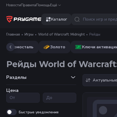
Новости
Правила
Помощь
Ещё
Каталог
Главная
Игры
World of Warcraft: Midnight
Рейды
Домосталь
Золото
Ключи активаци
Рейды World of Warcraft
Разделы
Актуальны
Цена
Быстрые уведомления