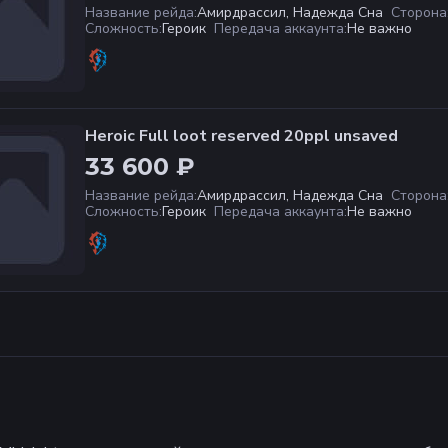
Название рейда
:
Амирдрассил, Надежда Сна
Сторона
Сложность
:
Героик
Передача аккаунта
:
Не важно
Heroic Full loot reserved 20ppl unsaved
33 600 ₽
Название рейда
:
Амирдрассил, Надежда Сна
Сторона
Сложность
:
Героик
Передача аккаунта
:
Не важно