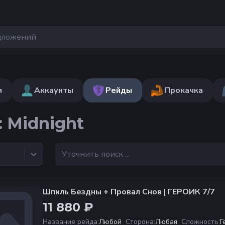
и
Аккаунты
Рейды
Прокачка
: Midnight
е
Шпиль Бездны + Провал Снов | ГЕРОИК 7/7
11 880 ₽
Название рейда
:
Любой
Сторона
:
Любая
Сложность
:
Г