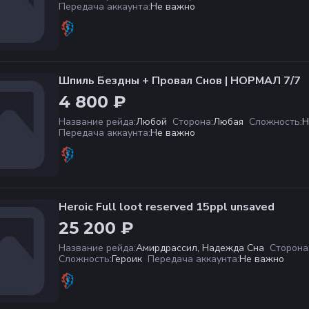
Передача аккаунта
:
Не важно
Шпиль Бездны + Провал Снов | НОРМАЛ 7/7
4 800 ₽
Название рейда
:
Любой
Сторона
:
Любая
Сложность
:
Н
Передача аккаунта
:
Не важно
Heroic Full loot reserved 15ppl unsaved
25 200 ₽
Название рейда
:
Амирдрассил, Надежда Сна
Сторона
Сложность
:
Героик
Передача аккаунта
:
Не важно