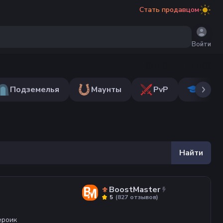
Стать продавцом
Войти
Подземелья
Маунты
PvP
Обуч
Найти
BoostMaster
(
827
отзывов
)
5
ероик