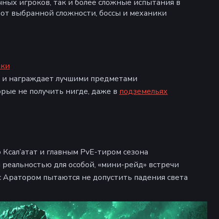
чных игроков, так и более сложные испытания в
и от выбранной сложности, боссы и механики
чки
о и награждает лучшими предметами
рые не получить нигде, даже в
подземельях
Ксал’атат и главным PvE-тиром сезона
 реальностью для особой, «мини-рейд» встречи
с Аратором пытаются не допустить падения света