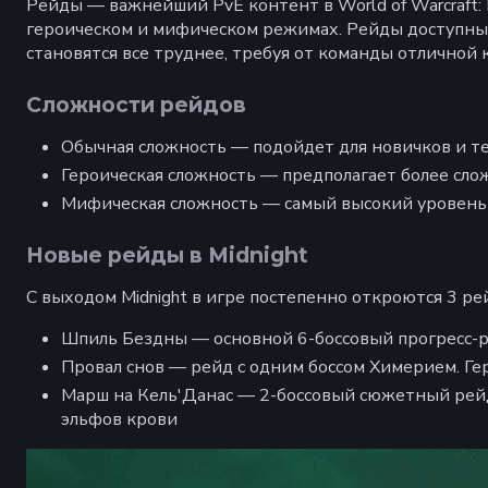
Рейды — важнейший PvE контент в World of Warcraft:
героическом и мифическом режимах. Рейды доступны дл
становятся все труднее, требуя от команды отличной
Сложности рейдов
Обычная сложность — подойдет для новичков и те
Героическая сложность — предполагает более сл
Мифическая сложность — самый высокий уровень 
Новые рейды в Midnight
С выходом Midnight в игре постепенно откроются 3 ре
Шпиль Бездны — основной 6-боссовый прогресс-р
Провал снов — рейд с одним боссом Химерием. Ге
Марш на Кель'Данас — 2-боссовый сюжетный рейд 
эльфов крови