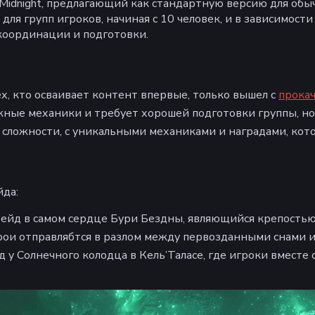
 Midnight, предлагающий как стандартную версию для обы
я групп игроков, начиная с 10 человек, и в зависимост
 координации и подготовки.
х, кто осваивает контент впервые, только вышел с
прока
ожные механики и требует хорошей подготовки группы, н
сложности, с уникальными механиками и наградами, кото
йда:
ейд в самом сердце Бури Бездны, являющийся крепостью 
рои отправлябтся в разлом между первозданными снами и
у Солнечного колодца в Кель’Таласе, где игроки вместе 