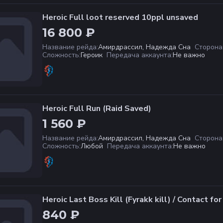
Heroic Full loot reserved 10ppl unsaved
16 800 ₽
Название рейда
:
Амирдрассил, Надежда Сна
Сторона
Сложность
:
Героик
Передача аккаунта
:
Не важно
Heroic Full Run (Raid Saved)
1 560 ₽
Название рейда
:
Амирдрассил, Надежда Сна
Сторона
Сложность
:
Любой
Передача аккаунта
:
Не важно
Heroic Last Boss Kill (Fyrakk kill) / Contact fo
840 ₽