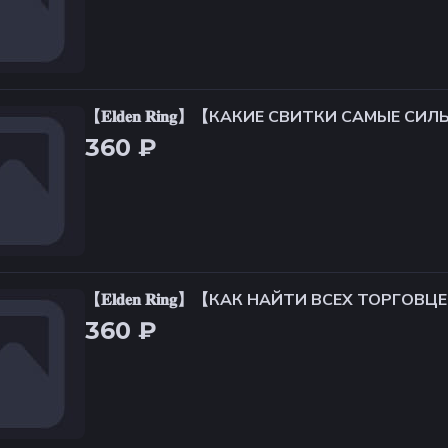
【𝐄𝐥𝐝𝐞𝐧 𝐑𝐢𝐧𝐠】【КАКИЕ СВИТКИ САМЫЕ С
ЛЬЗОВАТЬСЯ】
360 ₽
【𝐄𝐥𝐝𝐞𝐧 𝐑𝐢𝐧𝐠】【КАК НАЙТИ ВСЕХ ТОРГ
ЕЩИ】
360 ₽