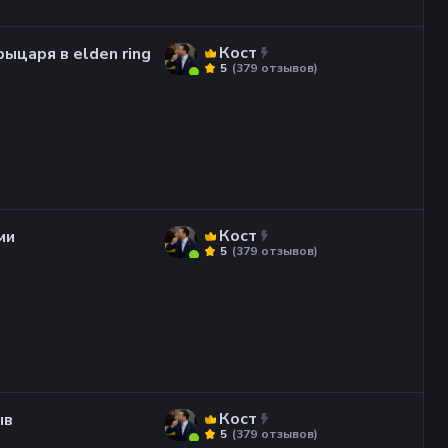
Кост
ыцаря в elden ring
(
379
отзывов
)
5
Кост
ми
(
379
отзывов
)
5
Кост
ыв
(
379
отзывов
)
5