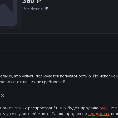
360 ₽
Платформа
:
ПК
тельно, что услуги пользуются популярностью. Их исполне
ё зависит от ваших потребностей.
ах
дной из самых распространённых будет продажа
рун
. Не 
у у тех, у кого её много. Также продают и
предметы
, ве