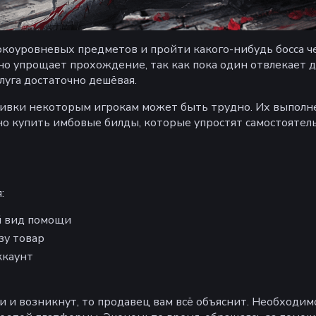
окоуровневых предметов и пройти какого-нибудь босса чес
но упрощает прохождение, так как пока один отвлекает д
луга достаточно дешёвая.
 ачивки некоторым игрокам может быть трудно. Их выполн
о купить имбовые билды, которые упростят самостоятел
:
й вид помощи
зу товар
ккаунт
 и возникнут, то продавец вам всё объяснит. Необходимо 