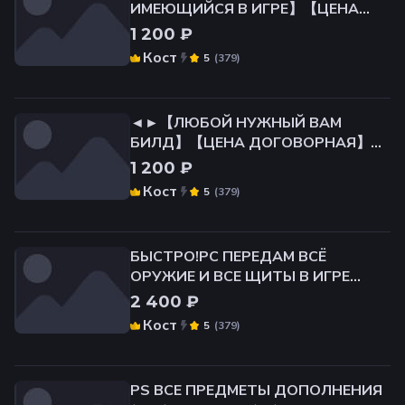
ИМЕЮЩИЙСЯ В ИГРЕ】【ЦЕНА
ДОГОВОРНАЯ】◄►
1 200 ₽
Кост
(
379
)
5
◄►【ЛЮБОЙ НУЖНЫЙ ВАМ
БИЛД】【ЦЕНА ДОГОВОРНАЯ】
◄►
1 200 ₽
Кост
(
379
)
5
БЫСТРО!PC ПЕРЕДАМ ВСЁ
ОРУЖИЕ И ВСЕ ЩИТЫ В ИГРЕ
+10/+25. МАКС УРОВЕНЬ
2 400 ₽
УЛУЧШЕНИЯ
Кост
(
379
)
5
PS ВСЕ ПРЕДМЕТЫ ДОПОЛНЕНИЯ