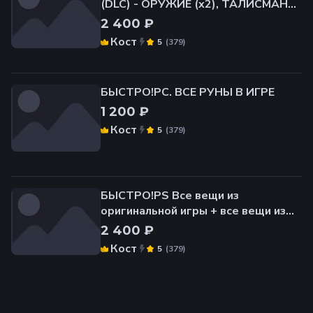
(DLC) - ОРУЖИЕ (x2), ТАЛИСМАНЫ,
БРОНЯ, ПЕПЛЫ ВОЙНЫ (x2),
2 400 ₽
МАТЕРИАЛЫ
Кост
(
379
)
5
БЫСТРО!PC. ВСЕ РУНЫ В ИГРЕ
1 200 ₽
Кост
(
379
)
5
БЫСТРО!PS Все вещи из
оригинальной игры + все вещи из
Дополнения!
2 400 ₽
Кост
(
379
)
5