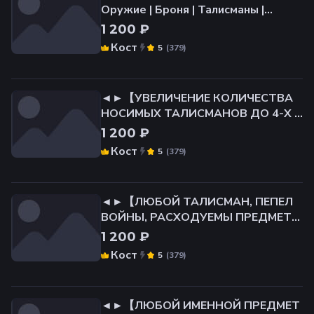
Оружие | Броня | Талисманы |
Пеплы Цена договорная
1 200 ₽
Кост
(
379
)
5
◄►【УВЕЛИЧЕНИЕ КОЛИЧЕСТВА
НОСИМЫХ ТАЛИСМАНОВ ДО 4-Х И
СЛОТОВ ПОД МАГИЮ】【ЦЕНА
1 200 ₽
ДОГОВОРНАЯ】◄►
Кост
(
379
)
5
◄►【ЛЮБОЙ ТАЛИСМАН, ПЕПЕЛ
ВОЙНЫ, РАСХОДУЕМЫ ПРЕДМЕТ】
【ЦЕНА ДОГОВОРНАЯ】◄
1 200 ₽
Кост
(
379
)
5
◄►【ЛЮБОЙ ИМЕННОЙ ПРЕДМЕТ