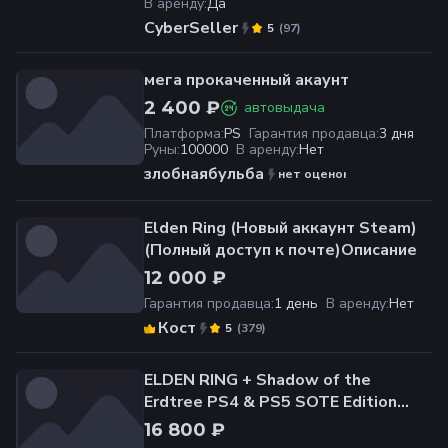
В аренду
:
Да
CyberSeller
(
97
)
5
мега прокаченный акаунт
2 400 ₽
автовыдача
Платформа
:
PS
Гарантия продавца
:
3 дня
Руны
:
100000
В аренду
:
Нет
злобнаябульба
нет оценок
Elden Ring (Новый аккаунт Steam)
(Полный доступ к почте)Описание
12 000 ₽
Гарантия продавца
:
1 день
В аренду
:
Нет
Кост
(
379
)
5
ELDEN RING + Shadow of the
Erdtree PS4 & PS5 SOTE Edition
Турция
16 800 ₽