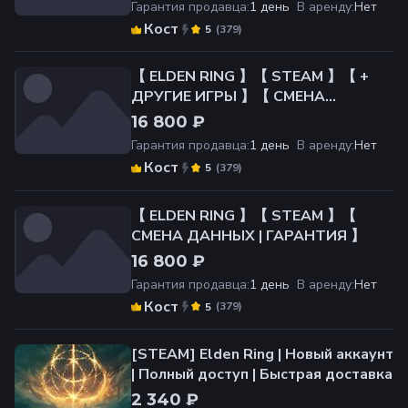
Гарантия продавца
:
1 день
В аренду
:
Нет
Кост
(
379
)
5
【 ELDEN RING 】【 STEAM 】【 +
ДРУГИЕ ИГРЫ 】【 СМЕНА
ДАННЫХ | ГАРАНТИЯ 】
16 800 ₽
Гарантия продавца
:
1 день
В аренду
:
Нет
Кост
(
379
)
5
【 ELDEN RING 】【 STEAM 】【
СМЕНА ДАННЫХ | ГАРАНТИЯ 】
16 800 ₽
Гарантия продавца
:
1 день
В аренду
:
Нет
Кост
(
379
)
5
[STEAM] Elden Ring | Новый аккаунт
| Полный доступ | Быстрая доставка
2 340 ₽