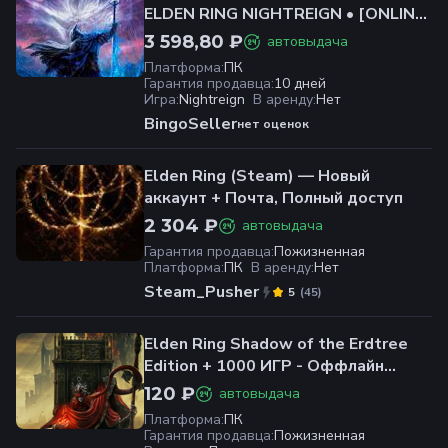
ELDEN RING NIGHTREIGN • [ONLINE
STEAM] • Полный доступ • Гарантия
3 598,80 ₽
автовыдача
• Неактивная учетная запись • 2
Платформа
:
ПК
подарка
Гарантия продавца
:
10 дней
Игра
:
Nightreign
В аренду
:
Нет
BingoSeller
нет оценок
Elden Ring (Steam) — Новый
аккаунт + Почта, Полный доступ
2 304 ₽
автовыдача
Гарантия продавца
:
Пожизненная
Платформа
:
ПК
В аренду
:
Нет
Steam_Pusher
(
45
)
5
Elden Ring Shadow of the Erdtree
Edition + 1000 ИГР - Оффлайн
Аккаунт Steam
120 ₽
автовыдача
Платформа
:
ПК
Гарантия продавца
:
Пожизненная