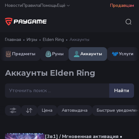
Новости
Правила
Помощь
Ещё
Продавцам
Главная
Игры
Elden Ring
Аккаунты
Предметы
Руны
Аккаунты
Услуги
Аккаунты Elden Ring
Найти
Цена
Автовыдача
Быстрые уведомлен
[3в1] / Мгновенная активация •