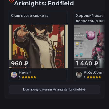
Arknights: Endfield
Скип всего сюжета
Хороший акаунт 
вопросом в чат
960 ₽
1 440 ₽
Неча
PIXelCom
5
5
Все предложения
Arknights: Endfield