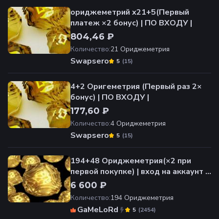
ориджеметрий х21+5(Первый
платеж ×2 бонус) | ПО ВХОДУ |
804,46 ₽
Количество
:
21 Ориджеметрия
Swapsero
(
15
)
5
4+2 Оригеметрия (Первый раз 2×
бонус) | ПО ВХОДУ |
177,60 ₽
Количество
:
4 Ориджеметрия
Swapsero
(
15
)
5
194+48 Ориджеметрия(×2 при
первой покупке) | вход на аккаунт |
НЕДОРОГО
6 600 ₽
Количество
:
194 Ориджеметрия
GaMeLoRd
(
2454
)
5