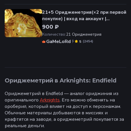
21+5 Ориджеметрия(×2 при первой
покупке) | вход на аккаунт |
НЕДОРОГО
900 ₽
Количество
:
21 Ориджеметрия
GaMeLoRd
(
2454
)
5
Ориджеметрий в Arknights: Endfield
Ориджеметрий в Endfield — аналог ориджиния из
оригинального
Arknights
. Его можно обменять на
ороберил, который влияет на доступ к персонажам.
Обычные материалы добываются в миссиях и
крафтятся на заводе, а ориджеметрий покупается за
реальные деньги.