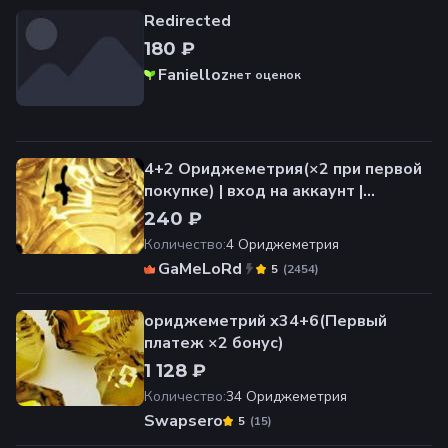
Redirected
180 ₽
Fanielloz
нет оценок
4+2 Ориджеметрия(×2 при первой
покупке) | вход на аккаунт |
НЕДОРОГО
240 ₽
Количество
:
4 Ориджеметрия
GaMeLoRd
(
2454
)
5
ориджеметрий х34+6(Первый
платеж ×2 бонус)
1 128 ₽
Количество
:
34 Ориджеметрия
Swapsero
(
15
)
5