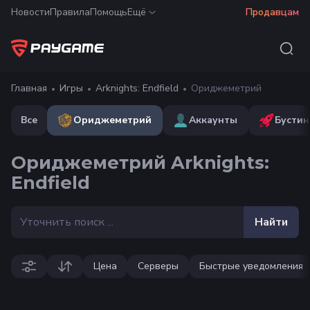
Новости
Правила
Помощь
Ещё
Продавцам
Главная
Игры
Arknights: Endfield
Ориджеметрий
Все
Ориджеметрий
Аккаунты
Бустин
Ориджеметрий Arknights:
Endfield
Найти
Цена
Серверы
Быстрые уведомления