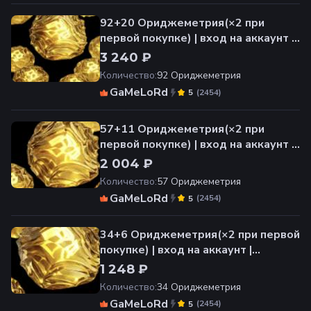
92+20 Ориджеметрия(×2 при
первой покупке) | вход на аккаунт |
НЕДОРОГО
3 240 ₽
Количество
:
92 Ориджеметрия
GaMeLoRd
(
2454
)
5
57+11 Ориджеметрия(×2 при
первой покупке) | вход на аккаунт |
НЕДОРОГО
2 004 ₽
Количество
:
57 Ориджеметрия
GaMeLoRd
(
2454
)
5
34+6 Ориджеметрия(×2 при первой
покупке) | вход на аккаунт |
НЕДОРОГО
1 248 ₽
Количество
:
34 Ориджеметрия
GaMeLoRd
(
2454
)
5