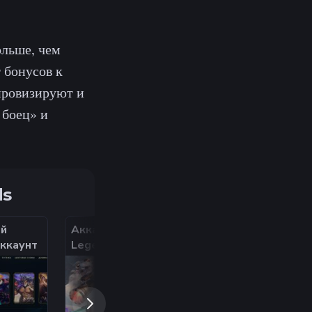
ольше, чем
 бонусов к
мпровизируют и
 боец» и
ds
ый
Аккаунт League of
продам личный
аккаунт
Legends 370 уровень
аккаунт
Полный доступ