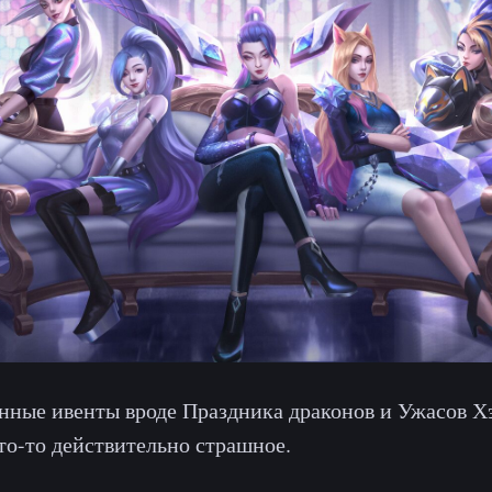
онные ивенты вроде Праздника драконов и Ужасов Хэ
то-то действительно страшное.