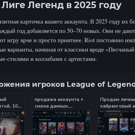
 Лиге Легенд в 2025 году
зитная карточка вашего аккаунта. В 2025 году их б
аждый год добавляется по 50–70 новых. Они не дают
ают игру ярче и просто приятнее. Riot постоянно и
ые варианты, начиная от классики вроде «Песчаный
ме-стилями и коллабами с артистами.
ожения игроков League of Legen
ный
продажа аккаунта +
Продаю личн
чтой, 108
смена данных,
хайранговый 
руд 4, ру
аккаунт без банов и
запретов