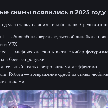
ые скины появились в 2025 году
t сделал ставку на аниме и киберпанк. Среди хитов:
ut — обновлённая версия культовой линейки с нов
и и VFX
oject — мифические скины в стиле кибер-футуризм
ты и боевые пропуски
иксельный стиль с ретро-звуками и эффектами
ssom: Reborn — возвращение одной из самых любим
 механиками