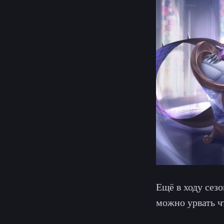
Ещё в ходу сез
можно урвать ч