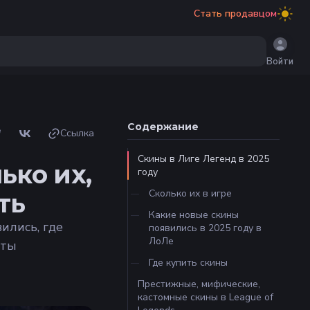
Стать продавцом
Войти
Содержание
Ссылка
Скины в Лиге Легенд в 2025
ько их,
году
Сколько их в игре
ть
Какие новые скины
ились, где
появились в 2025 году в
ЛоЛе
нты
Где купить скины
Престижные, мифические,
кастомные скины в League of