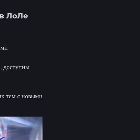
 в ЛоЛе
ыми
а, доступны
ых тем с новыми