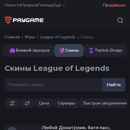
Новости
Правила
Помощь
Ещё
Продавцам
Главная
Игры
League of Legends
Скины
т
Боевой пропуск
Скины
Twitch Drops
Скины League of Legends
Найти
Цена
Серверы
Быстрые уведомления
Любой Донат(скин, батл пасс,