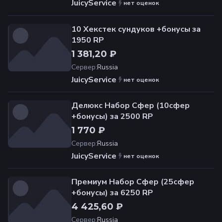
JuicyService
нет оценок
10 Хекстек сундуков +бонусы за
1950 RP
1 381,20 ₽
Сервер
:
Russia
JuicyService
нет оценок
Делюкс Набор Сфер (10сфер
+бонусы) за 2500 RP
1 770 ₽
Сервер
:
Russia
JuicyService
нет оценок
Премиум Набор Сфер (25сфер
+бонусы) за 6250 RP
4 425,60 ₽
Сервер
:
Russia