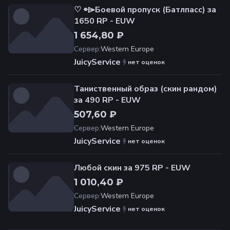
♡ ⌯⌲Боевой пропуск (Батлпасс) за
1650 RP - EUW
1 654,80 ₽
Сервер
:
Western Europe
JuicyService
нет оценок
Таниственный образ (скин рандом)
за 490 RP - EUW
507,60 ₽
Сервер
:
Western Europe
JuicyService
нет оценок
Любой скин за 975 RP - EUW
1 010,40 ₽
Сервер
:
Western Europe
JuicyService
нет оценок