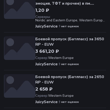
эмоция, ТФТ и прочее) в пм.
Предложим цену
1,20 ₽
Серверы
:
Nordic and Eastern Europe, Western Europe,
Russia
JuicyService
нет оценок
Боевой пропуск (Батлпасс) за 3650
RP - EUW
3 661,20 ₽
Сервер
:
Western Europe
JuicyService
нет оценок
Боевой пропуск (Батлпасс) за 2650
RP - EUW
2 658 ₽
Сервер
:
Western Europe
JuicyService
нет оценок