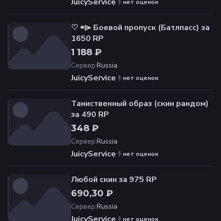
JuicyService
нет оценок
♡ ⌯⌲ Боевой пропуск (Батлпасс) за
1650 RP
1 188 ₽
Сервер
:
Russia
JuicyService
нет оценок
Таниственный образ (скин рандом)
за 490 RP
348 ₽
Сервер
:
Russia
JuicyService
нет оценок
Любой скин за 975 RP
690,30 ₽
Сервер
:
Russia
JuicyService
нет оценок