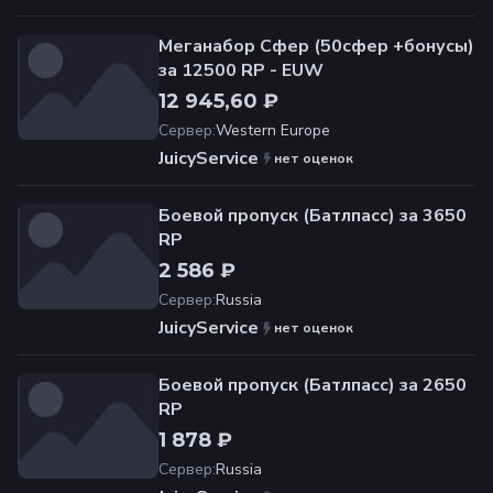
Меганабор Сфер (50сфер +бонусы)
за 12500 RP - EUW
12 945,60 ₽
Сервер
:
Western Europe
JuicyService
нет оценок
Боевой пропуск (Батлпасс) за 3650
RP
2 586 ₽
Сервер
:
Russia
JuicyService
нет оценок
Боевой пропуск (Батлпасс) за 2650
RP
1 878 ₽
Сервер
:
Russia