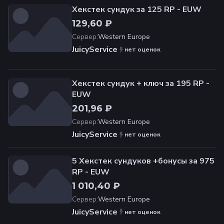
Хекстек сундук за 125 RP - EUW
129,60 ₽
Сервер
:
Western Europe
JuicyService
нет оценок
Хекстек сундук + ключ за 195 RP -
EUW
201,96 ₽
Сервер
:
Western Europe
JuicyService
нет оценок
5 Хекстек сундуков +бонусы за 975
RP - EUW
1 010,40 ₽
Сервер
:
Western Europe
JuicyService
нет оценок