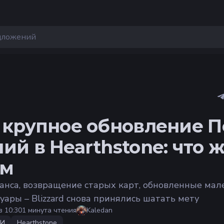
 крупное обновление 
ий в Hearthstone: что 
ам
анса, возвращение старых карт, обновленные мал
уары – Blizzard снова принялись шатать мету
в 10:30
1 минута чтения
Kaledan
КИ
Hearthstone