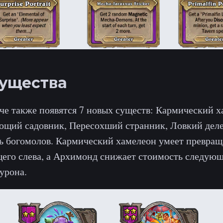
ущества
че также появятся 7 новых существ: Кармический х
ющий садовник, Пересохший странник, Ловкий дел
ь богомолов. Кармический хамелеон умеет превращ
щего слева, а Архимонд снижает стоимость следую
урона.