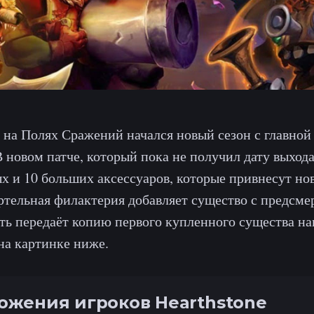
а на Полях Сражений начался новый сезон с главной
В новом патче, который пока не получил дату выход
ых и 10 больших аксессуаров, которые привнесут но
тельная филактерия добавляет существо с предсм
ть передаёт копию первого купленного существа н
 на картинке ниже.
ожения игроков Hearthstone