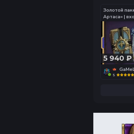
Золотой пак
Артаса» | вх
аккаунт | 
5 940 ₽
GaMe
5