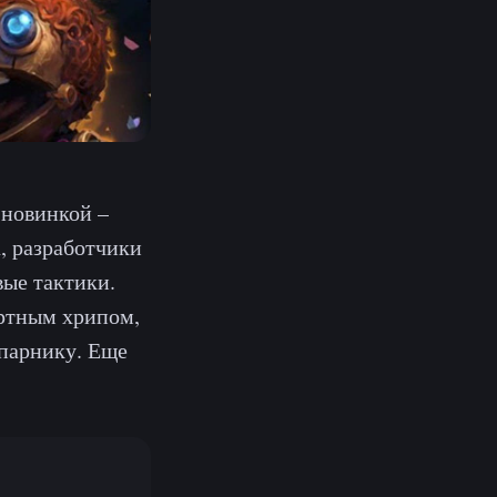
 новинкой –
а, разработчики
вые тактики.
ертным хрипом,
апарнику. Еще