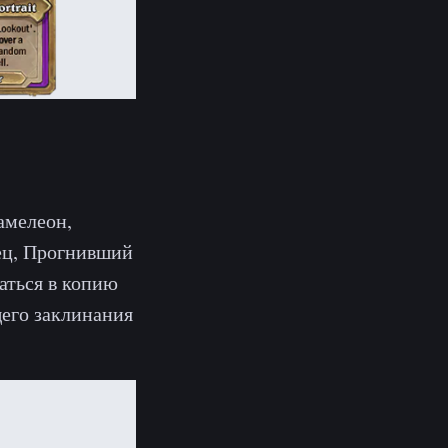
амелеон,
ец, Прогнивший
аться в копию
щего заклинания