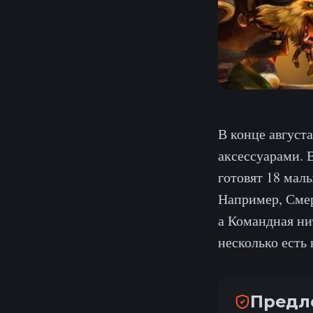
В конце август
аксессуарами. 
готовят 18 мал
Например, Смер
а Командная ни
несколько есть
Предл