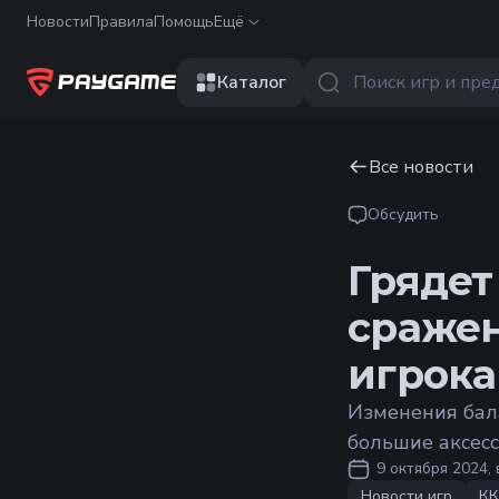
Новости
Правила
Помощь
Ещё
Каталог
Все новости
Обсудить
Грядет
сражен
игрок
Изменения бал
большие аксесс
9 октября 2024, 
Новости игр
К