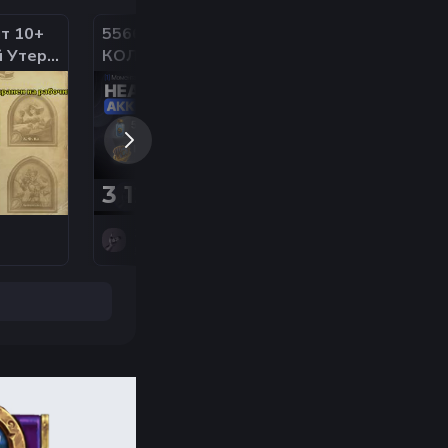
т 10+
55660 ПЫЛИ -|-
Буст стандартн
й Утер
КОЛОДА НА ВЫБОР
вольный до лег
 пыли!
-|- ПОРТРЕТЫ -|-
с любого ранга,
ПОЛНЫЙ ДОСТУП -|-
БГ
СМЕНА ТЭГА
3 120 ₽
9,60 ₽
zenta
Boltson
5
нет оценок