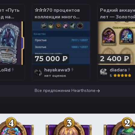
ет «Путь
✰✰✰70 процентов
Редкий аккаун
од на
коллекции много
лет — Золото
НЕДОРОГО
скинов огромное кол-
+ Медив + 16к
во карт для пыли✰✰✰
75 000 ₽
2 400 ₽
LoRd
hayakawa9
diadara
нет оценок
5
Все предложения
Hearthstone