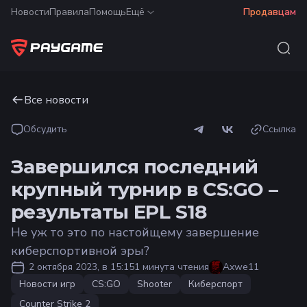
Новости
Правила
Помощь
Ещё
Продавцам
Все новости
Обсудить
Ссылка
Завершился последний
крупный турнир в CS:GO –
результаты EPL S18
Не уж то это по настойщему завершение
киберспортивной эры?
2 октября 2023, в 15:15
1 минута чтения
Axwe11
Новости игр
CS:GO
Shooter
Киберспорт
Counter Strike 2