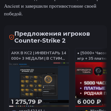
Ancient и завершили противостояние своей
победой.
Предложения игроков
Counter-Strike 2
АКК В КС2 | ИНВЕНТАРЬ 14
• [5000+ Часов] 
000+ 3 МЕДАЛИ | В СТИМЕ
игр + 35 платные
ЕСТЬ ИГРЫ НА СУММУ 10
Life 2) • Часы го
000+ | 470 ЧАСОВ | ВАК И
Faceit • Родная 
БАН
1 275,79 ₽
6 000 ₽