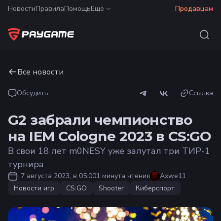
Новости
Правила
Помощь
Ещё
Продавцам
Все новости
Обсудить
Ссылка
G2 забрали чемпионство
на IEM Cologne 2023 в CS:GO
В свои 18 лет m0NESY уже залутал три ТИР-1
турнира
7 августа 2023, в 05:00
1 минута чтения
Axwe11
Новости игр
CS:GO
Shooter
Киберспорт