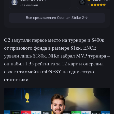
user342141
NicePrice
нет оценок
5
Все предложения
Counter-Strike 2
G2 залутали первое место на турнире и $400к
от призового фонда в размере $1кк, ENCE
урвали лишь $180к. NiKo забрал MVP турнира –
он набил 1.35 рейтинга за 12 карт и опередил
своего тиммейта m0NESY на одну сотую
статистики.