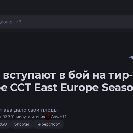
O вступают в бой на тир-
е CCT East Europe Seaso
става дало свои плоды
в 06:30
1 минута чтения
Axwe11
:GO
Shooter
Киберспорт