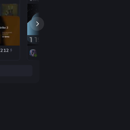
ЛЕТ, 5 ЛЕТ, GO,
ВЕРНОСТЬ
1 198,80 ₽
6 300 ₽
1212
CSGOakk
Кост
5
5