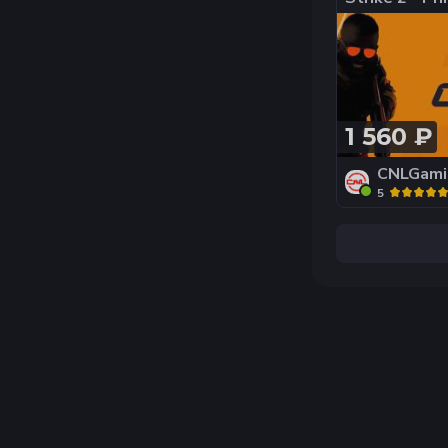
Account - С
новый аккаун
Полный дост
1 560 ₽
CNLGami
5