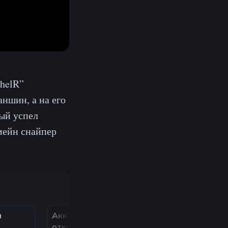
helR”
ншин, а на его
ый успел
 мейн снайпер
и
Аккаунт с праймом +
『STEAM』CS2 
открыта ТП
35ч. +4 МЕДАЛ