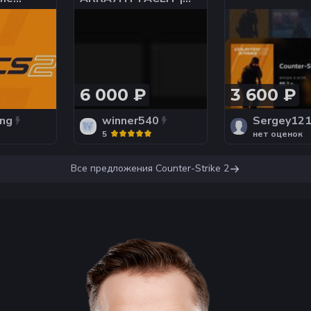
вежий
1050 ЭЛО | 600Ч
т -
уп
6 000 ₽
3 600 ₽
ng
winner540
Sergey12
5
нет оценок
Все предложения
Counter-Strike 2