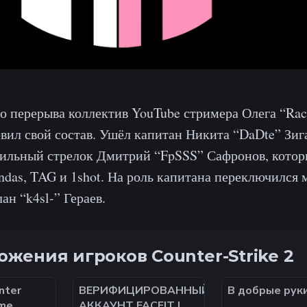
о перерыва коллектив YouTube стримера Олега “Rac
вил свой состав. Ушёл капитан Никита “DaDte” Зига
ильный стрелок Дмитрий “FpSSS” Сафронов, котор
andas, TAG и 1shot. На роль капитана переключился
н “k4sl-” Гераев.
жения игроков Counter-Strike 2
nter
ВЕРИФИЦИРОВАННЫЙ
В добрые рук
ime
АККАУНТ FACEIT |