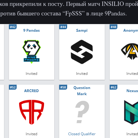
ков прикрепили к посту. Первый матч INSILIO пройд
ротив бывшего состава “FpSSS” в лице 9Pandas.