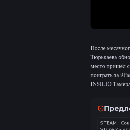
После месячног
Тюрькаева обно
место пришёл с
поиграть за 9P
INSILIO Тамерла
Предло
STEAM - Cou
Strike 2 - Pr