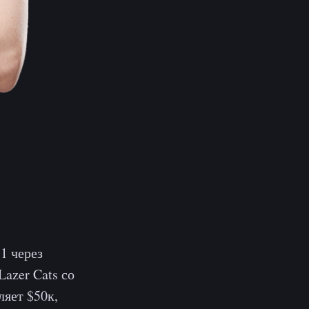
1 через
azer Cats со
ляет $50к,