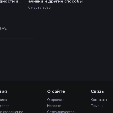
удности и
ачивки и другие способы
6 марта 2025
аму.
ция
О сайте
Связь
виса
О проекте
Контакты
оговор
Новости
Помощь
е соглашение
Сотрудничество