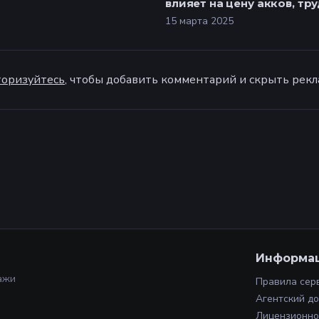
влияет на цену акков, тр
выхлоп
15 марта 2025
оризуйтесь
, чтобы добавить комментарий и скрыть рекл
Информа
ажи
Правила сер
Агентский д
Лицензионно