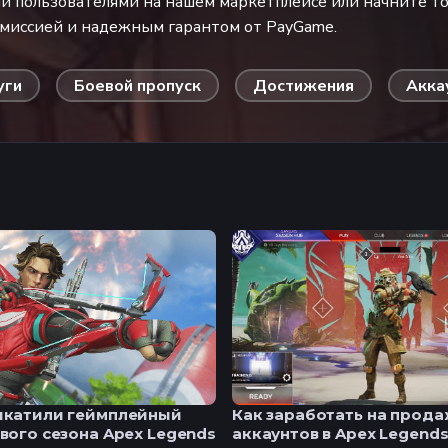
 пользователями на нашем маркетплейсе или начните то
омиссией и надежным гарантом от PayGame.
уги
Боевой пропуск
Достижения
Акка
ыкатили геймплейный
Как заработать на прод
вого сезона Apex Legends
аккаунтов в Apex Legends