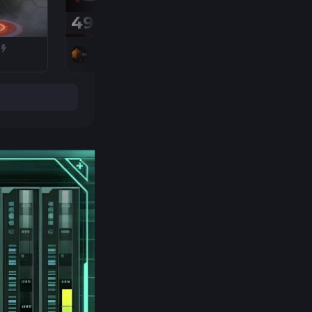
49,20 ₽
480 ₽
TahoeTech
BUDMen
нет оценок
5