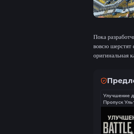
Пока разработч
вовсю шерстят 
оригинальная к
Предл
Улучшение д
Пропуск Ульт
вход на акка
НЕДОРОГО