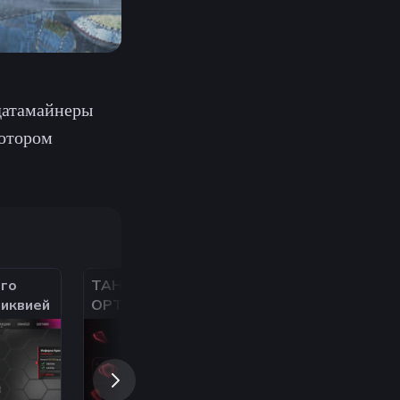
датамайнеры
котором
го
TAHOE
крутое украше
ликвией
OPTIMIZATION —
дискорд
МАКСИМУМ
ПРИРОСТА FPS |
ОПТИМИЗАЦИЯ ПК