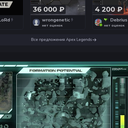
36 000 ₽
4 200 ₽
LoRd
wrongenetic
Debrius
нет оценок
нет оценок
Все предложения
Apex Legends