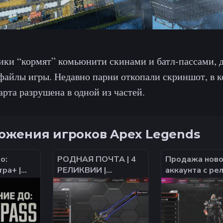
ики “кормят” комьюнити скинами и батл-пассами, 
файлы игры. Недавно парни откопали скриншот, в 
арта разрушена в одной из частей.
ожения игроков Apex Legends
о:
РОДНАЯ ПОЧТА | 4
Продажа ново
ра+ |
РЕЛИКВИИ |
аккаунта с ре
унт |
ПРЕДАТОР 25
СЕЗОНА | 568 ЛЕГ |