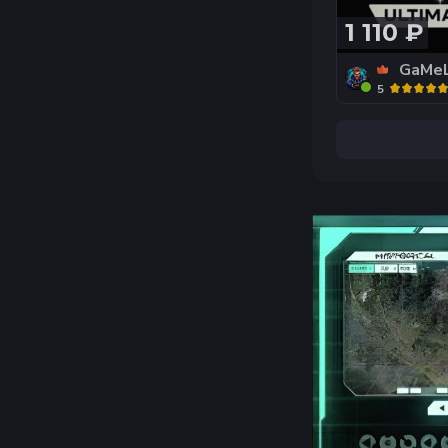
1 110 ₽
GaMe
5