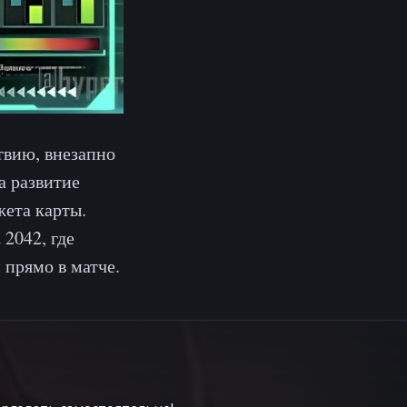
твию, внезапно
а развитие
жета карты.
2042, где
 прямо в матче.