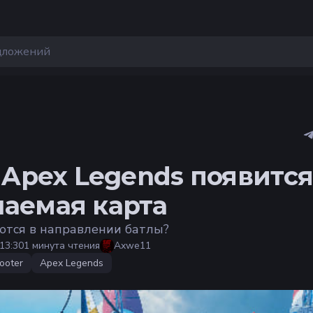
в Apex Legends появитс
аемая карта
ются в направлении батлы?
13:30
1 минута чтения
Axwe11
ooter
Apex Legends