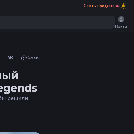
Стать продавцом
Войти
Ссылка
ный
egends
абы решили