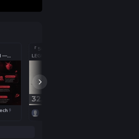
『 500+ ЧАСОВ APEX
— Steam аккаун
N —
LEGENDS И 30 ИГРАХ
Apex Legends 6
』○『 ПОЛНАЯ
часов + Медаль 
S |
СМЕНА ДАННЫХ 』
лет службы в C
Я ПК
Почта • Полный
доступ • Смена
данных
32,40 ₽
89 ₽
ech
Kayo_shop
Steam_Push
5
5