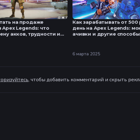
тать на продаже
Как зарабатывать от 500 
в Apex Legends: что
день на Apex Legends: мо
цену акков, трудности и
ачивки и другие способы
6 марта 2025
оризуйтесь
, чтобы добавить комментарий и скрыть рекл