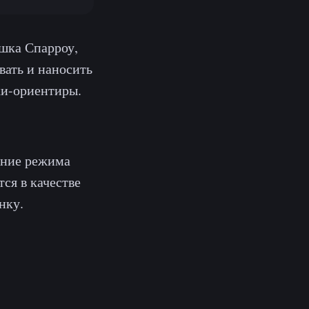
шка Спарроу,
вать и наносить
ки-ориентиры.
ение режима
тся в качестве
нку.