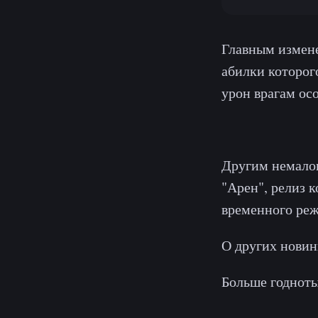
Главным измене
абилки которог
урон врагам ос
Другим немало
"Арен", релиз к
временного реж
О других новин
Больше годноты