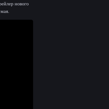
рейлер нового
 мая.