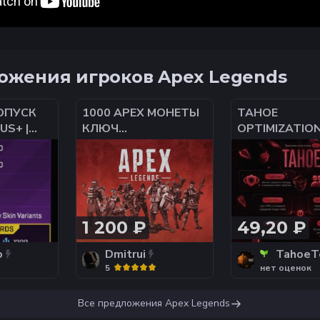
ожения игроков Apex Legends
ОПУСК
1000 APEX МОНЕТЫ
TAHOE
US+ |
КЛЮЧ
OPTIMIZATIO
НО НА
МОМЕНТАЛЬНО
МАКСИМУМ
АУНТ |
ОФИЦИАЛЬНО
ПРИРОСТА FP
ОПТИМИЗАЦИ
А
1 200 ₽
49,20 ₽
o
Dmitrui
TahoeT
5
нет оценок
Все предложения
Apex Legends