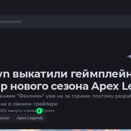
wn выкатили геймплей
р нового сезона Apex L
анием "Феномен" уже на за горами, поэтому разр
нки в свежем трейлере
:00
1 минута чтения
Fpress
ooter
Apex Legends