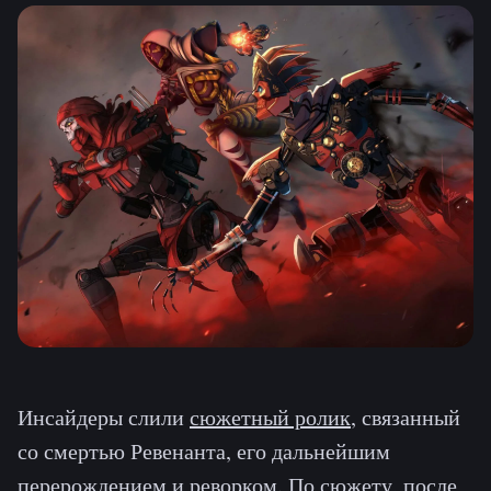
Инсайдеры слили
сюжетный ролик
, связанный
со смертью Ревенанта, его дальнейшим
перерождением и реворком. По сюжету, после