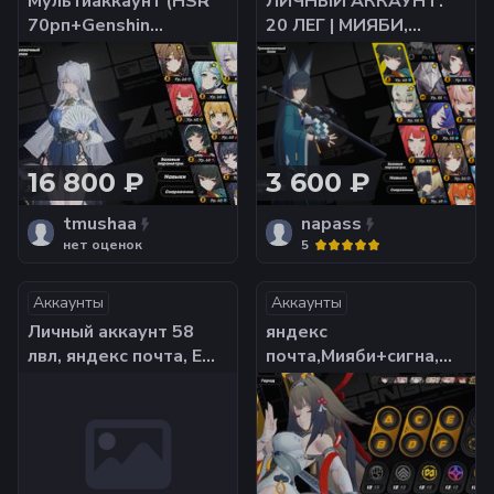
Мультиаккаунт (HSR
ЛИЧНЫЙ АККАУНТ.
70рп+Genshin
20 ЛЕГ | МИЯБИ,
58рп+ZZZ 57рп).
Норма, Промея,
МИЯБИ с сигной, Е
Наньгун Юй, Юдзуха,
Шуньгуан с сигной,
Санна, Харумаса,
Велина с сигной, Астра
Чжао, Ликаон, Солдат
Яо
11,
16 800 ₽
3 600 ₽
tmushaa
napass
нет оценок
5
Аккаунты
Аккаунты
Личный аккаунт 58
яндекс
лвл, яндекс почта, Е
почта,Мияби+сигна,Шунь
Шуньгуан м2+сигна
м2+сигна,Ремиэлла
Санна м1 530 ивент
м2+сигна, 17
круток
легендарок 263 ивент
круток