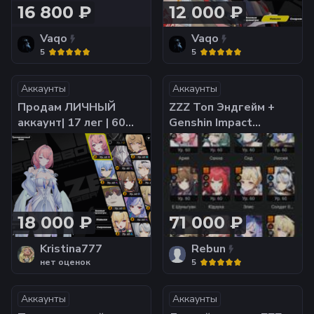
16 800 ₽
12 000 ₽
Vaqo
Vaqo
5
5
Аккаунты
Аккаунты
Продам ЛИЧНЫЙ
​ZZZ Топ Эндгейм +
аккаунт| 17 лег | 60
Genshin Impact
ранг | Европа | 288
(Фурина C3, Шилонен
ивент крутки
C5) | Личный аккаунт |
Отзывы
18 000 ₽
71 000 ₽
Kristina777
Rebun
нет оценок
5
Аккаунты
Аккаунты