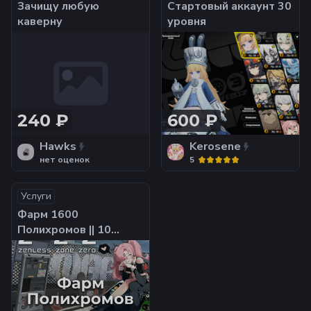
Зачищу любую
Стартовый аккаунт 30
каверну
уровня
240 ₽
600 ₽
Hawks
Kerosene
нет оценок
5
Услуги
Фарм 1600
Полихромов || 10
круток || Играю с
релиза