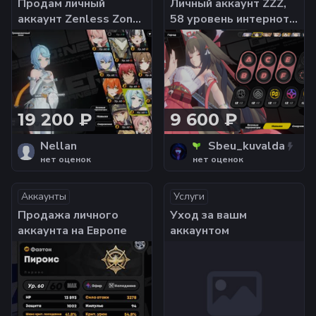
Продам личный
Личный аккаунт ZZZ,
аккаунт Zenless Zone
58 уровень интернота.
Zero 58 уровень
С перепривязкой на
интернота. С
вашу почту. Полная
перепривязкой на
передача владения
вашу почту.
19 200 ₽
9 600 ₽
Nellan
Sbeu_kuvalda
нет оценок
нет оценок
Аккаунты
Услуги
Продажа личного
Уход за вашм
аккаунта на Европе
аккаунтом