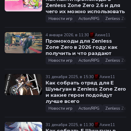
Zenless Zone Zero 2.6 и для
чего их можно использовать
Новости игр
Action/RPG
Zenless Zone
4 января 2026, в 11:30
Axwe11
Промокоды для Zenless
Zone Zero в 2026 году: как
получить и что раздают
Новости игр
Action/RPG
Zenless Zone
31 декабря 2025, в 15:30
Axwe11
Как собрать отряд для Е
Шуньгуан в Zenless Zone Zero
и какие герои подойдут
лучше всего
Новости игр
Action/RPG
Zenless Zone
31 декабря 2025, в 11:30
Axwe11
Как собрать Е Шуньгуан в