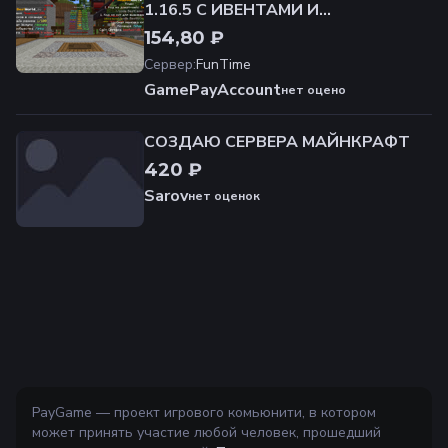
1.16.5 С ИВЕНТАМИ И
УНИК.ЗАЧАРОВАНИЯМИ
154,80 ₽
Сервер
:
FunTime
GamePayAccount
нет оценок
СОЗДАЮ СЕРВЕРА МАЙНКРАФТ
420 ₽
Sarov
нет оценок
PayGame — проект игрового комьюнити, в котором
может принять участие любой человек, прошедший