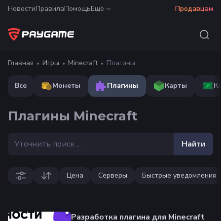
Новости
Правила
Помощь
Ещё
Продавцам
Главная
Игры
Minecraft
Плагины
Все
Монеты
Плагины
Карты
К
Плагины Minecraft
Найти
Цена
Серверы
Быстрые уведомления
Разработка плагина для Minecraft