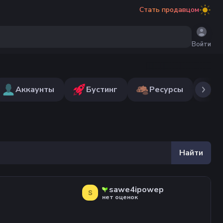
Стать продавцом
Войти
Аккаунты
Бустинг
Ресурсы
Н
Найти
sawe4ipowep
S
нет оценок