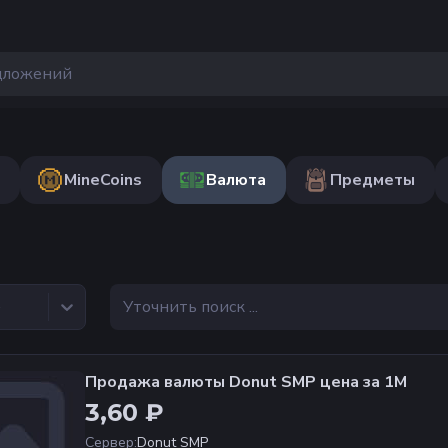
MineCoins
Валюта
Предметы
е
Продажа валюты Donut SMP цена за 1М
3,60 ₽
Сервер
:
Donut SMP