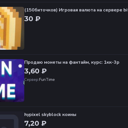
(150биточков) Игровая валюта на сервере bi
30 ₽
Продаю монеты на фантайм, курс: 1кк-3р
3,60 ₽
Сервер
:
FunTime
hypixel skyblock коины
7,20 ₽