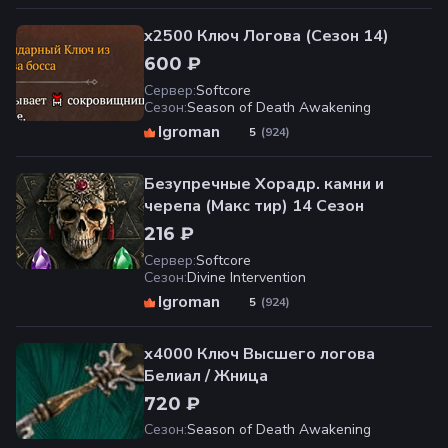
x2500 Ключ Логова (Сезон 14)
600 ₽
Сервер
:
Softcore
Сезон
:
Season of Death Awakening
Igroman
(
924
)
5
Безупречные Хорадр. камни и
черепа (Макс тир) 14 Сезон
216 ₽
Сервер
:
Softcore
Сезон
:
Divine Intervention
Igroman
(
924
)
5
х4000 Ключ Высшего логова
Белиал / Жница
720 ₽
Сезон
:
Season of Death Awakening