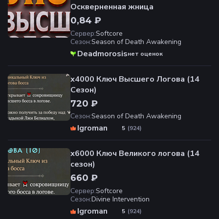
Оскверненная жница
0,84 ₽
Сервер
:
Softcore
Сезон
:
Season of Death Awakening
Deadmorosis
нет оценок
х4000 Ключ Высшего Логова (14
Сезон)
720 ₽
Сезон
:
Season of Death Awakening
Igroman
(
924
)
5
х6000 Ключ Великого логова (14
сезон)
660 ₽
Сервер
:
Softcore
Сезон
:
Divine Intervention
Igroman
(
924
)
5