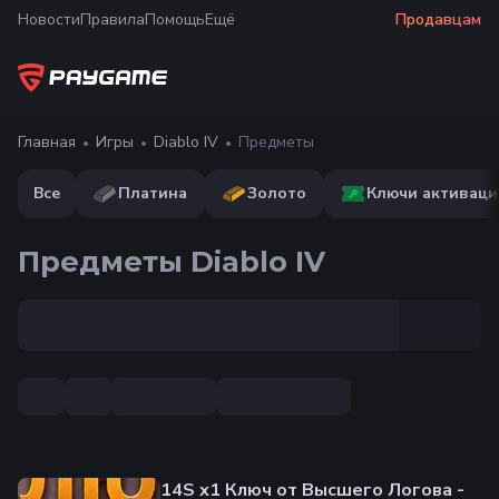
Новости
Правила
Помощь
Ещё
Продавцам
Главная
Игры
Diablo IV
Предметы
Все
Платина
Золото
Ключи активаци
Предметы Diablo IV
14S х1 Ключ от Высшего Логова -