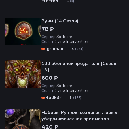
Flotron
(
1
)
5
Руны (14 Сезон)
78 ₽
Сервер
:
Softcore
Сезон
:
Divine Intervention
Igroman
(
924
)
5
100 оболочек предателя [Cезон
13]
600 ₽
Сервер
:
Softcore
Сезон
:
Divine Intervention
4p0k3r
(
877
)
5
Наборы Рун для создания любых
убер/мифических предметов
420 ₽