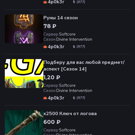
4p0k3r
(
877
)
5
Руны 14 сезон
78 ₽
Сервер
:
Softcore
Сезон
:
Divine Intervention
4p0k3r
(
877
)
5
Подберу для вас любой предмет/
аспект [Сезон 14]
1,20 ₽
Сервер
:
Softcore
Сезон
:
Divine Intervention
4p0k3r
(
877
)
5
x2500 Ключ от логова
600 ₽
Сервер
:
Softcore