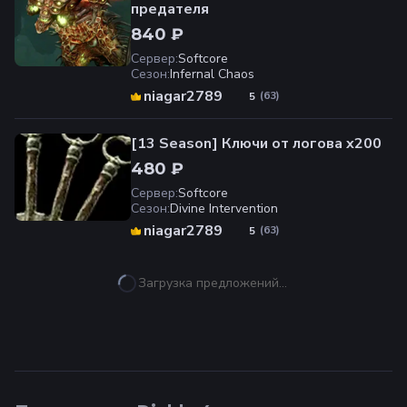
предателя
840 ₽
Сервер
:
Softcore
Сезон
:
Infernal Chaos
niagar2789
(
63
)
5
[13 Season] Ключи от логова x200
480 ₽
Сервер
:
Softcore
Сезон
:
Divine Intervention
niagar2789
(
63
)
5
Загрузка предложений…