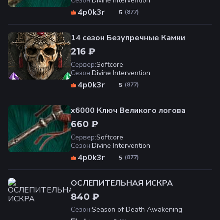
Сезон
:
Divine Intervention
4p0k3r
(
877
)
5
14 сезон Безупречные Камни
216 ₽
Сервер
:
Softcore
Сезон
:
Divine Intervention
4p0k3r
(
877
)
5
x6000 Ключ Великого логова
660 ₽
Сервер
:
Softcore
Сезон
:
Divine Intervention
4p0k3r
(
877
)
5
ОСЛЕПИТЕЛЬНАЯ ИСКРА
840 ₽
Сезон
:
Season of Death Awakening