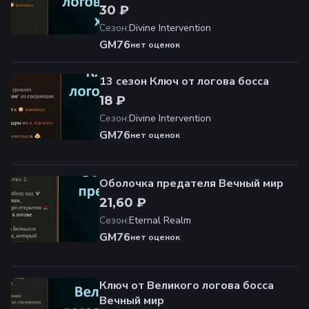
30 ₽
Сезон
:
Divine Intervention
GM76
нет оценок
13 сезон Ключ от логова босса
18 ₽
Сезон
:
Divine Intervention
GM76
нет оценок
Оболочка предателя Вечный мир
21,60 ₽
Сезон
:
Eternal Realm
GM76
нет оценок
Ключ от Великого логова босса
Вечный мир