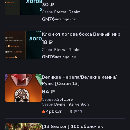
30 ₽
Сезон
:
Eternal Realm
GM76
нет оценок
Ключ от логова босса Вечный мир
18 ₽
Сезон
:
Eternal Realm
GM76
нет оценок
Великие Черепа/Великие камни/
Руны [Cезон 13]
84 ₽
Сервер
:
Softcore
Сезон
:
Divine Intervention
4p0k3r
(
877
)
5
[13 Season] 100 оболочек