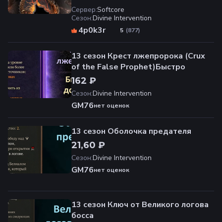
Сервер
:
Softcore
Сезон
:
Divine Intervention
4p0k3r
(
877
)
5
13 сезон Крест лжепророка (Crux
of the False Prophet)Быстро
162 ₽
Сезон
:
Divine Intervention
GM76
нет оценок
13 сезон Оболочка предателя
21,60 ₽
Сезон
:
Divine Intervention
GM76
нет оценок
13 сезон Ключ от Великого логова
босса