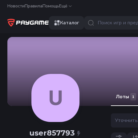
Новости
Правила
Помощь
Ещё
Каталог
U
Лоты
1
user857793