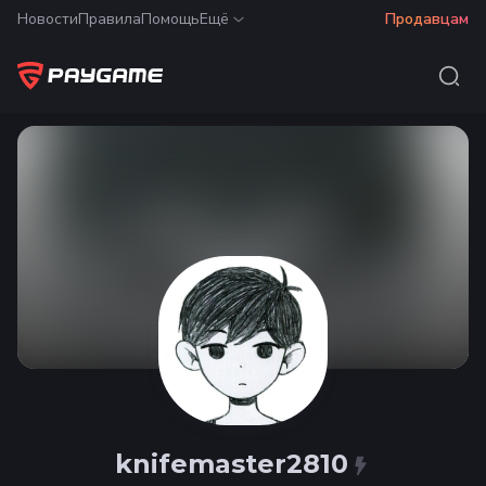
Новости
Правила
Помощь
Ещё
Продавцам
knifemaster2810