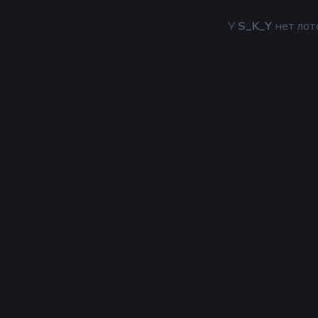
У
S_K_Y
нет лот