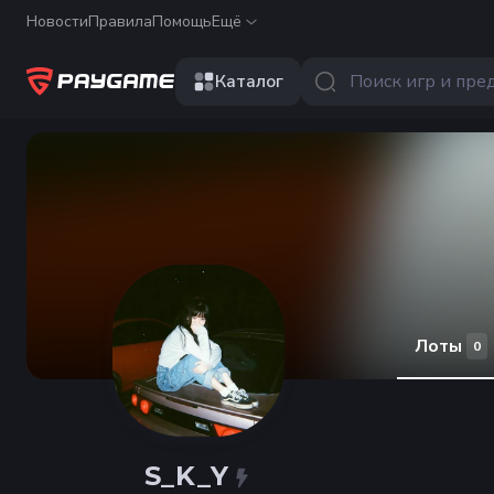
Новости
Правила
Помощь
Ещё
Каталог
Лоты
0
S_K_Y