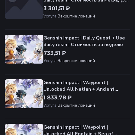
daily resin | Стоимость за месяц (30
дней)
3 301,51 ₽
Услуга
:
Закрытие локаций
Genshin Impact | Daily Quest + Use
daily resin | Стоимость за неделю
733,51 ₽
Услуга
:
Закрытие локаций
Genshin Impact | Waypoint |
Unlocked All Natlan + Ancient
Sacred Mountain | Стоимость за
1 833,78 ₽
разблокировку
Услуга
:
Закрытие локаций
Genshin Impact | Waypoint |
Unlocked All Fontain + Sea of