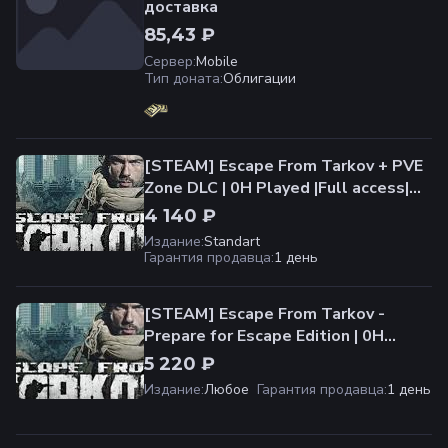
доставка
85,43 ₽
Сервер
:
Mobile
Тип доната
:
Облигации
[STEAM] Escape From Tarkov + PVE
Zone DLC | 0H Played |Full access|
Can Change Data | Fast Delivery
4 140 ₽
Издание
:
Standart
Гарантия продавца
:
1 день
[STEAM] Escape From Tarkov -
Prepare for Escape Edition | 0H
Played |Full access| Can Change
5 220 ₽
Data | Fast Delivery
Издание
:
Любое
Гарантия продавца
:
1 день