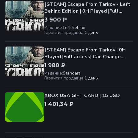
[STEAM] Escape From Tarkov - Left
Behind Edition | 0H Played |Full
access| Can Change Data | Fast
3 900 ₽
Delivery
Издание
:
Left Behind
Гарантия продавца
:
1 день
[STEAM] Escape From Tarkov | 0H
Played |Full access| Can Change
Data | Fast Delivery
1 980 ₽
Издание
:
Standart
Гарантия продавца
:
1 день
XBOX USA GIFT CARD | 15 USD
1 401,34 ₽