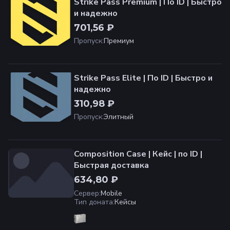
Strike Pass Premium | По ID | Быстро
и надежно
701,56 ₽
Пропуск
:
Премиум
Strike Pass Elite️ | По ID | Быстро и
надежно
310,98 ₽
Пропуск
:
Элитный
Composition Case | Кейс | по ID |
Быстрая доставка
634,80 ₽
Сервер
:
Mobile
Тип доната
:
Кейсы