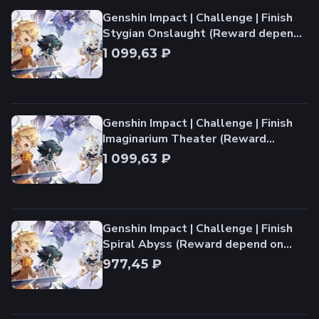
Genshin Impact | Challenge | Finish
Stygian Onslaught (Reward depend
on team)
1 099,63 ₽
Genshin Impact | Challenge | Finish
Imaginarium Theater (Reward
depend on team)
1 099,63 ₽
Genshin Impact | Challenge | Finish
Spiral Abyss (Reward depend on
team)
977,45 ₽