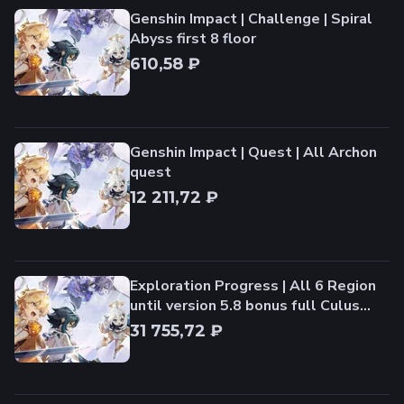
Genshin Impact | Challenge | Spiral
Abyss first 8 floor
610,58 ₽
Genshin Impact | Quest | All Archon
quest
12 211,72 ₽
Exploration Progress | All 6 Region
until version 5.8 bonus full Culus
100%
31 755,72 ₽