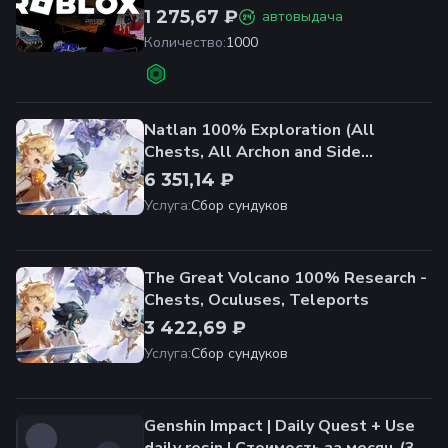
1 275,67 ₽
автовыдача
Количество
:
1000
Natlan 100% Exploration (All
Chests, All Archon and Side
Quests+All Pyroculuses,All
6 351,14 ₽
Teleports) | ALL SERVER
Услуга
:
Сбор сундуков
The Great Volcano 100% Research -
Chests, Oculuses, Teleports
3 422,69 ₽
Услуга
:
Сбор сундуков
Genshin Impact | Daily Quest + Use