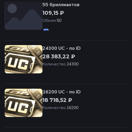
55 бриллиантов
109,15 ₽
Объем
:
50
24300 UC - по ID
28 383,22 ₽
Количество
:
24300
16200 UC - по ID
18 718,52 ₽
Количество
:
16200