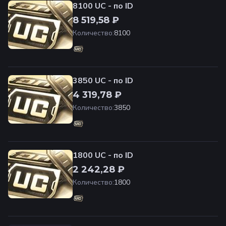
8100 UC - по ID
8 519,58 ₽
Количество
:
8100
3850 UC - по ID
4 319,78 ₽
Количество
:
3850
1800 UC - по ID
2 242,28 ₽
Количество
:
1800