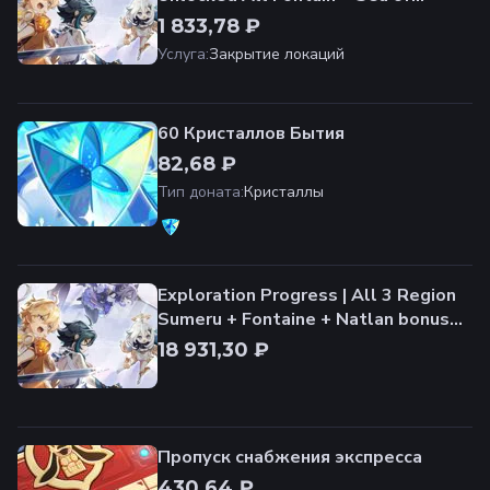
Bygone Eras | Стоимость за
1 833,78 ₽
разблокировку
Услуга
:
Закрытие локаций
60 Кристаллов Бытия
82,68 ₽
Тип доната
:
Кристаллы
Exploration Progress | All 3 Region
Sumeru + Fontaine + Natlan bonus
full Culus 100%
18 931,30 ₽
Пропуск снабжения экспресса
430,64 ₽