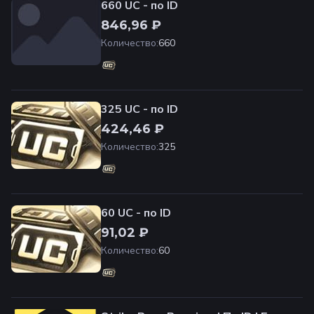
660 UC - по ID
846,96 ₽
Количество
:
660
325 UC - по ID
424,46 ₽
Количество
:
325
60 UC - по ID
91,02 ₽
Количество
:
60