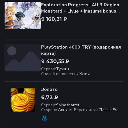
Exploration Progress | All 3 Region
Monstard + Liyue + Inazuma bonus
full Culus 100%
9 160,31 ₽
PlayStation 4000 TRY (подарочная
карта)
9 430,55 ₽
Сервер
:
Турция
Способ пополнения
:
Ключ
Золото
6,72 ₽
Сервер
:
Spineshatter
Сторона
:
Альянс
Версия игры
:
Classic Era