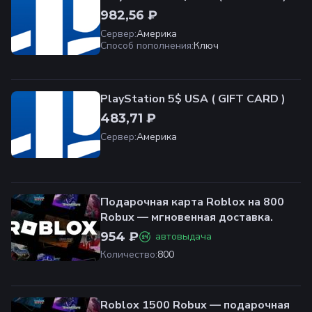
982,56 ₽
Сервер
:
Америка
Способ пополнения
:
Ключ
PlayStation 5$ USA ( GIFT CARD )
483,71 ₽
Сервер
:
Америка
Подарочная карта Roblox на 800
Robux — мгновенная доставка.
954 ₽
автовыдача
Количество
:
800
Roblox 1500 Robux — подарочная