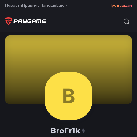
Новости
Правила
Помощь
Ещё
Продавцам
B
BroFr1k