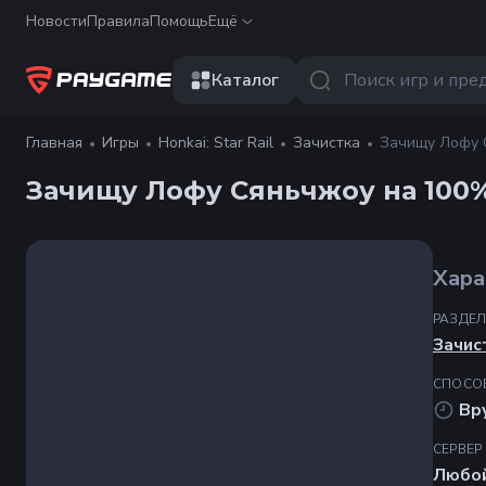
Новости
Правила
Помощь
Ещё
Каталог
Главная
Игры
Honkai: Star Rail
Зачистка
Зачищу Лофу 
Зачищу Лофу Сяньчжоу на 100
Хара
РАЗДЕ
Зачис
СПОСО
Вр
СЕРВЕР
Любо