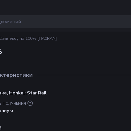
Сяньчжоу на 100% [HA0RAN]
%
ктеристики
Л
тка
,
Honkai: Star Rail
Б ПОЛУЧЕНИЯ
учную
й