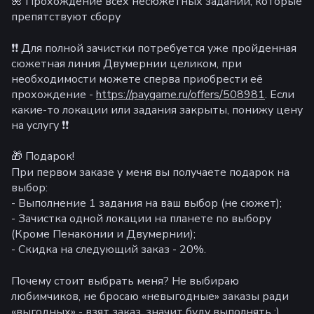
🌺 Прохождение всех несюжетных заданий, которые
препятствуют сбору
❗️❗️ Для полной зачистки потребуется уже пройденная
сюжетная линия Двумернии целиком, при
необходимости можете сперва приобрести её
прохождение -
https://paygame.ru/offers/508981
. Если
какие-то локации или задания закрыты, понижу цену
на услугу ❗️❗️
🎁 Подарок!
При первом заказе у меня вы получаете подарок на
выбор:
- Выполнение 1 задания на ваш выбор (не сюжет);
- Зачистка одной локации на планете по выбору
(Кроме Пенаконии и Двумернии);
- Скидка на следующий заказ - 20%.
Почему стоит выбрать меня? Не выбираю
любимчиков, не бросаю «невыгодные» заказы ради
«выгодных» - взят заказ, значит буду выполнять :)