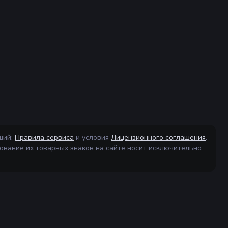
ший:
Правила сервиса
и условия
Лицензионного соглашения
.
ование их товарных знаков на сайте носит исключительно
ция
О сайте
Связь
виса
О проекте
Контакты
оговор
Новости
Помощь