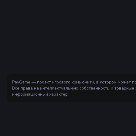
PayGame — проект игрового комьюнити, в котором может п
Все права на интеллектуальную собственность и товарные
информационный характер.
Ваш надёжный и безопасный маркетплейс для покупки и прод
внутриигровых ценностей