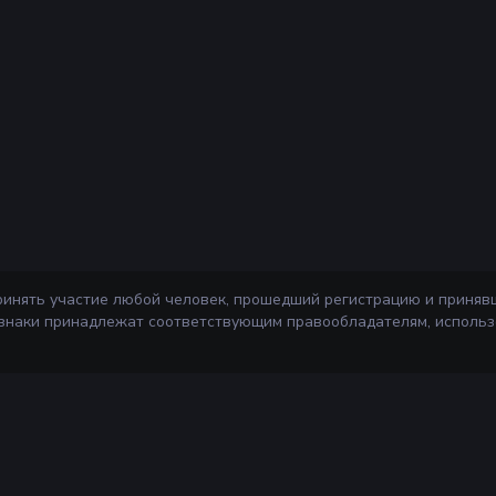
ринять участие любой человек, прошедший регистрацию и приняв
 знаки принадлежат соответствующим правообладателям, использ
Информа
ажи
Правила сер
Агентский д