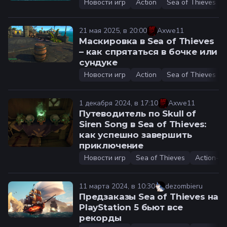
Новости игр
Action
Sea of Thieves
21 мая 2025, в 20:00
Axwe11
Маскировка в Sea of Thieves
– как спрятаться в бочке или
сундуке
Новости игр
Action
Sea of Thieves
1 декабря 2024, в 17:10
Axwe11
Путеводитель по Skull of
Siren Song в Sea of Thieves:
как успешно завершить
приключение
Новости игр
Sea of Thieves
Action-ad
11 марта 2024, в 10:30
dezombieru
Предзаказы Sea of Thieves на
PlayStation 5 бьют все
рекорды